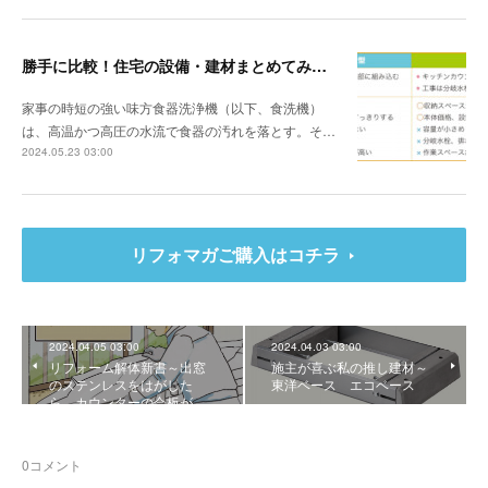
勝手に比較！住宅の設備・建材まとめてみました！～食器洗浄機編
家事の時短の強い味方食器洗浄機（以下、食洗機）
は、高温かつ高圧の水流で食器の汚れを落とす。そ…
2024.05.23 03:00
リフォマガご購入はコチラ
2024.04.05 03:00
2024.04.03 03:00
リフォーム解体新書～出窓
施主が喜ぶ私の推し建材～
のステンレスをはがした
東洋ベース エコベース
ら、カウンターの合板が…
0
コメント