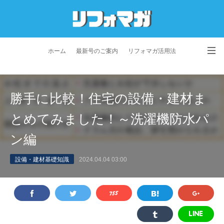
ホーム
最新号のご案内
リフォマガ活用法
お問い合わせ
よくあるご質問
特定商取引法に基づく表記
勝手に比較！住宅の設備・建材ま
プライバシーポリシー
利用規約
会社概要
とめてみました！～洗濯機防水パ
ン編
設備・建材基礎知識
2024.04.04 03:00