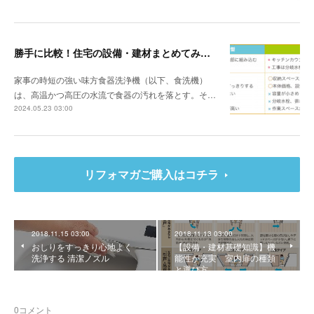
勝手に比較！住宅の設備・建材まとめてみました！～食器洗浄機編
家事の時短の強い味方食器洗浄機（以下、食洗機）
は、高温かつ高圧の水流で食器の汚れを落とす。そ…
2024.05.23 03:00
リフォマガご購入はコチラ
2018.11.15 03:00
2018.11.13 03:00
おしりをすっきり心地よく
【設備・建材基礎知識】機
洗浄する 清潔ノズル
能性が充実 室内扉の種類
と選び方
0
コメント