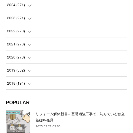
(
14
)
2024
(
271
)
(
21
)
(
21
)
2023
(
271
)
(
21
)
(
22
)
(
22
)
2022
(
270
)
(
23
)
(
23
)
(
23
)
2021
(
273
)
(
22
)
(
23
)
(
23
)
(
24
)
2020
(
273
)
(
23
)
(
21
)
(
22
)
(
23
)
(
24
)
2019
(
302
)
(
24
)
(
24
)
(
23
)
(
22
)
(
22
)
(
23
)
2018
(
194
)
(
21
)
(
22
)
(
24
)
(
23
)
(
23
)
(
21
)
(
19
)
POPULAR
(
24
)
(
23
)
(
22
)
(
23
)
(
23
)
(
26
)
(
18
)
リフォーム解体新書～基礎補強工事で、沈んでいる独立
(
22
)
(
24
)
(
23
)
(
23
)
(
22
)
基礎を発見
(
22
)
(
17
)
2025.03.21 03:00
(
22
)
(
21
)
(
23
)
(
23
)
(
24
)
(
21
)