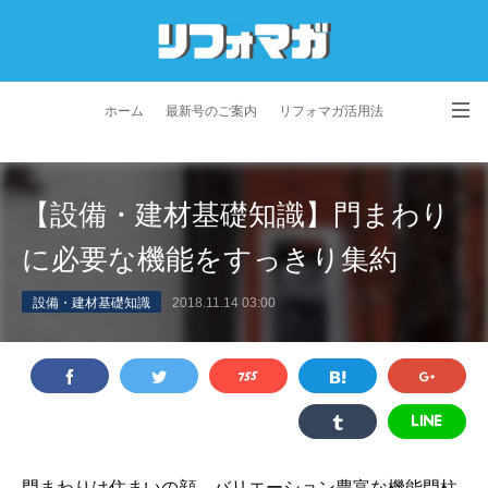
ホーム
最新号のご案内
リフォマガ活用法
お問い合わせ
よくあるご質問
特定商取引法に基づく表記
【設備・建材基礎知識】門まわり
プライバシーポリシー
利用規約
会社概要
に必要な機能をすっきり集約
設備・建材基礎知識
2018.11.14 03:00
門まわりは住まいの顔。バリエーション豊富な機能門柱