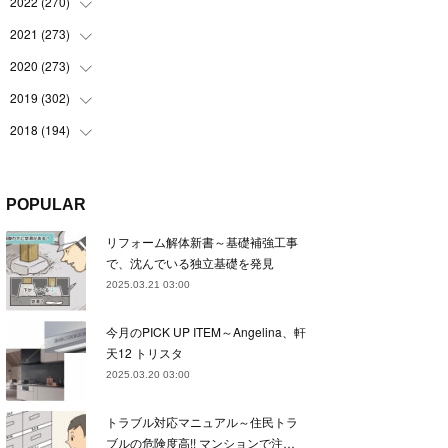
(
22
)
2022
(
270
(
22
)
)
(
23
)
(
23
)
2021
(
273
(
23
)
)
(
22
)
(
23
)
(
23
)
2020
(
273
(
24
)
)
(
23
)
(
21
)
(
22
)
(
23
)
2019
(
302
(
24
)
)
(
24
)
(
24
)
(
23
)
(
22
)
(
22
)
2018
(
194
(
23
)
)
(
21
)
(
22
)
(
24
)
(
23
)
(
23
)
(
21
)
(
19
)
(
24
)
(
23
)
(
22
)
(
23
)
(
23
)
(
26
)
(
18
)
POPULAR
(
22
)
(
24
)
(
23
)
(
23
)
(
22
)
(
22
)
(
17
)
リフォーム解体新書～基礎補強工事
(
22
)
(
21
)
(
23
)
(
23
)
(
24
)
(
21
)
(
32
)
で、沈んでいる独立基礎を発見
(
22
)
(
24
)
(
22
)
(
22
)
(
24
)
(
27
)
(
36
)
2025.03.21 03:00
(
25
)
(
21
)
(
24
)
(
23
)
(
23
)
(
22
)
(
30
)
今月のPICK UP ITEM～Angelina、軒
(
23
)
(
21
)
(
24
)
(
21
)
(
33
)
(
34
)
天12 トリスタ
(
20
)
(
21
)
(
22
)
(
28
)
2025.03.20 03:00
(
8
)
(
22
)
(
21
)
(
31
)
トラブル対応マニュアル～住民トラ
(
24
)
(
27
)
ブルの危険度高!! マンションで注…