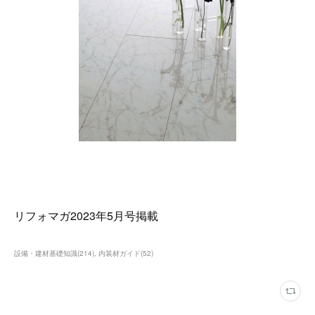
リフォマガ2023年5月号掲載
設備・建材基礎知識
(
214
)
内装材ガイド
(
52
)