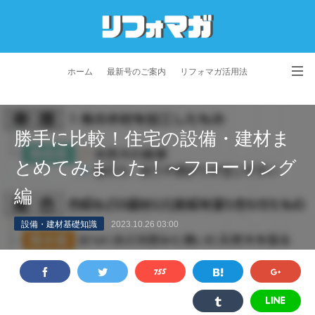
ホーム
最新号のご案内
リフォマガ活用法
お問い合わせ
よくあるご質問
特定商取引法に基づく表記
勝手に比較！住宅の設備・建材ま
プライバシーポリシー
利用規約
会社概要
とめてみました！～フローリング
編
設備・建材基礎知識
2023.10.26 03:00