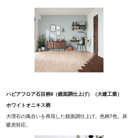
ハピアフロア石目柄Ⅱ（鏡面調仕上げ）（大建工業）
ホワイトオニキス柄
大理石の風合いを再現した鏡面調仕上げ。色柄7色。床
暖房対応。