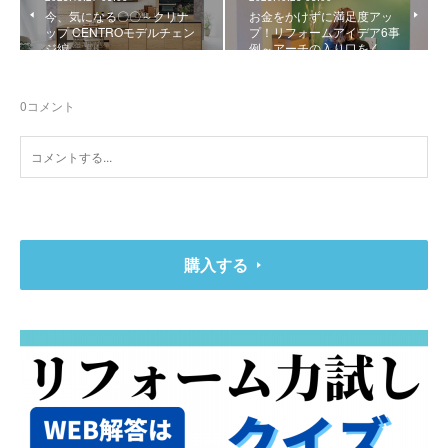
今、気になる〇〇～クリナ
お金をかけずに満足度アッ
ップ CENTROモデルチェン
プ！リフォームアイデア6事
ジ編
例～アーチの入り口をく…
0
コメント
購入する