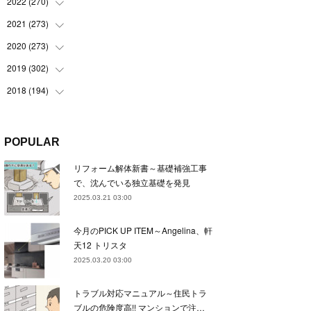
(
22
)
2022
(
270
(
22
)
)
(
23
)
(
23
)
2021
(
273
(
23
)
)
(
22
)
(
23
)
(
23
)
2020
(
273
(
24
)
)
(
23
)
(
21
)
(
22
)
(
23
)
2019
(
302
(
24
)
)
(
24
)
(
24
)
(
23
)
(
22
)
(
22
)
2018
(
194
(
23
)
)
(
21
)
(
22
)
(
24
)
(
23
)
(
23
)
(
21
)
(
19
)
(
24
)
(
23
)
(
22
)
(
23
)
(
23
)
(
26
)
(
18
)
POPULAR
(
22
)
(
24
)
(
23
)
(
23
)
(
22
)
(
22
)
(
17
)
リフォーム解体新書～基礎補強工事
(
22
)
(
21
)
(
23
)
(
23
)
(
24
)
(
21
)
(
32
)
で、沈んでいる独立基礎を発見
(
22
)
(
24
)
(
22
)
(
22
)
(
24
)
(
27
)
(
36
)
2025.03.21 03:00
(
25
)
(
21
)
(
24
)
(
23
)
(
23
)
(
22
)
(
30
)
今月のPICK UP ITEM～Angelina、軒
(
23
)
(
21
)
(
24
)
(
21
)
(
33
)
(
34
)
天12 トリスタ
(
20
)
(
21
)
(
22
)
(
28
)
2025.03.20 03:00
(
8
)
(
22
)
(
21
)
(
31
)
トラブル対応マニュアル～住民トラ
(
24
)
(
27
)
ブルの危険度高!! マンションで注…