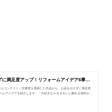
お金をかけずに満足度アップ！リフォームアイデア6事例～ボードのデザインがインテリアに溶け込む
ームコンテスト一次審査を通過した作品から、お金をかけずに満足度
ームアイデアを紹介します。「大好きな○○をきれいに飾れる場所が…