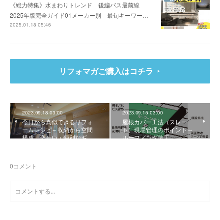
《総力特集》水まわりトレンド 後編バス最前線
2025年版完全ガイド01メーカー別 最旬キーワー…
2025.01.18 05:46
リフォマガご購入はコチラ
2023.09.18 03:00
2023.09.15 03:00
今日から真似できるリフォ
屋根カバー工法（スレー
ームレシピ～収納から空間
ト）現場管理のポイント～
構成 楽しい・便利なギ…
ルーフィング施工
0
コメント