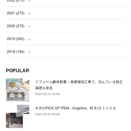
(
23
)
(
23
)
(
23
)
2021
(
273
)
(
22
)
(
23
)
(
23
)
(
24
)
2020
(
273
)
(
23
)
(
21
)
(
22
)
(
23
)
(
24
)
2019
(
302
)
(
24
)
(
24
)
(
23
)
(
22
)
(
22
)
(
23
)
2018
(
194
)
(
21
)
(
22
)
(
24
)
(
23
)
(
23
)
(
21
)
(
19
)
POPULAR
(
24
)
(
23
)
(
22
)
(
23
)
(
23
)
(
26
)
(
18
)
リフォーム解体新書～基礎補強工事で、沈んでいる独立
(
22
)
(
24
)
(
23
)
(
23
)
(
22
)
基礎を発見
(
22
)
(
17
)
2025.03.21 03:00
(
22
)
(
21
)
(
23
)
(
23
)
(
24
)
(
21
)
(
32
)
今月のPICK UP ITEM～Angelina、軒天12 トリスタ
(
22
)
(
24
)
(
22
)
(
22
)
(
24
)
(
27
)
(
36
)
2025.03.20 03:00
(
25
)
(
21
)
(
24
)
(
23
)
(
23
)
(
22
)
(
30
)