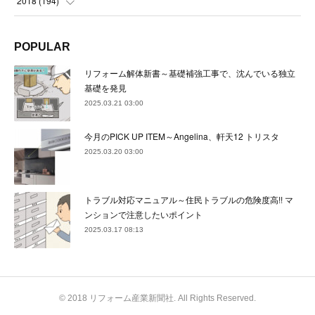
2018
(
194
)
(
21
)
(
22
)
(
24
)
(
23
)
(
23
)
(
21
)
(
19
)
POPULAR
(
24
)
(
23
)
(
22
)
(
23
)
(
23
)
(
26
)
(
18
)
リフォーム解体新書～基礎補強工事で、沈んでいる独立
(
22
)
(
24
)
(
23
)
(
23
)
(
22
)
基礎を発見
(
22
)
(
17
)
2025.03.21 03:00
(
22
)
(
21
)
(
23
)
(
23
)
(
24
)
(
21
)
(
32
)
今月のPICK UP ITEM～Angelina、軒天12 トリスタ
(
22
)
(
24
)
(
22
)
(
22
)
(
24
)
(
27
)
(
36
)
2025.03.20 03:00
(
25
)
(
21
)
(
24
)
(
23
)
(
23
)
(
22
)
(
30
)
トラブル対応マニュアル～住民トラブルの危険度高!! マ
(
23
)
(
21
)
(
24
)
(
21
)
(
33
)
(
34
)
ンションで注意したいポイント
(
20
)
2025.03.17 08:13
(
21
)
(
22
)
(
28
)
(
8
)
(
22
)
(
21
)
(
31
)
(
24
)
(
27
)
© 2018 リフォーム産業新聞社. All Rights Reserved.