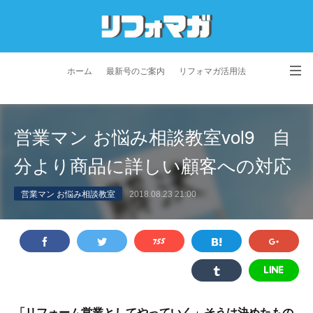
ホーム
最新号のご案内
リフォマガ活用法
お問い合わせ
よくあるご質問
特定商取引法に基づく表記
営業マン お悩み相談教室vol9 自
プライバシーポリシー
利用規約
会社概要
分より商品に詳しい顧客への対応
営業マン お悩み相談教室
2018.08.23 21:00
「リフォーム営業としてやっていく」そうは決めたもの