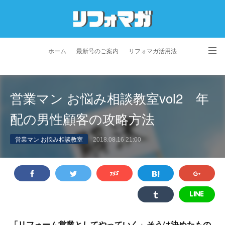
ホーム
最新号のご案内
リフォマガ活用法
お問い合わせ
よくあるご質問
特定商取引法に基づく表記
営業マン お悩み相談教室vol2 年
プライバシーポリシー
利用規約
会社概要
配の男性顧客の攻略方法
営業マン お悩み相談教室
2018.08.16 21:00
「リフォーム営業としてやっていく」そうは決めたもの