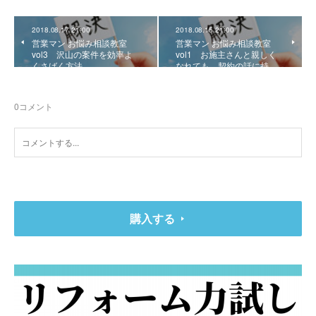
2018.08.17 21:00
2018.08.15 21:00
営業マン お悩み相談教室
営業マン お悩み相談教室
vol3 沢山の案件を効率よ
vol1 お施主さんと親しく
くさばく方法
なれても、契約の話に持…
0
コメント
購入する