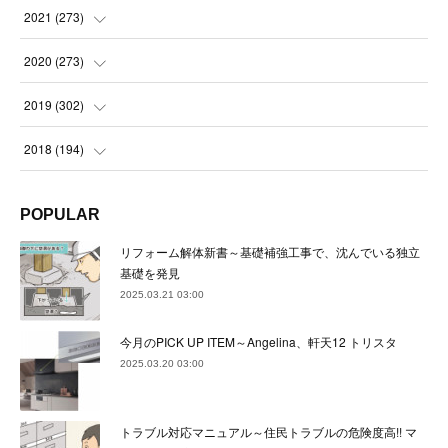
(
23
)
(
23
)
(
23
)
2021
(
273
)
(
22
)
(
23
)
(
23
)
(
24
)
2020
(
273
)
(
23
)
(
21
)
(
22
)
(
23
)
(
24
)
2019
(
302
)
(
24
)
(
24
)
(
23
)
(
22
)
(
22
)
(
23
)
2018
(
194
)
(
21
)
(
22
)
(
24
)
(
23
)
(
23
)
(
21
)
(
19
)
POPULAR
(
24
)
(
23
)
(
22
)
(
23
)
(
23
)
(
26
)
(
18
)
リフォーム解体新書～基礎補強工事で、沈んでいる独立
(
22
)
(
24
)
(
23
)
(
23
)
(
22
)
基礎を発見
(
22
)
(
17
)
2025.03.21 03:00
(
22
)
(
21
)
(
23
)
(
23
)
(
24
)
(
21
)
(
32
)
今月のPICK UP ITEM～Angelina、軒天12 トリスタ
(
22
)
(
24
)
(
22
)
(
22
)
(
24
)
(
27
)
(
36
)
2025.03.20 03:00
(
25
)
(
21
)
(
24
)
(
23
)
(
23
)
(
22
)
(
30
)
トラブル対応マニュアル～住民トラブルの危険度高!! マ
(
23
)
(
21
)
(
24
)
(
21
)
(
33
)
(
34
)