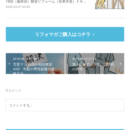
19回（最終回）耐震リフォーム（在来木造）ドキ…
2025.03.07 03:00
リフォマガご購入はコチラ
2018.08.16 21:00
2018.08.14 21:00
営業マン お悩み相談教室
第一印象アップ⑨ 訪問時
vol2 年配の男性顧客の攻
の所作
略方法
0
コメント