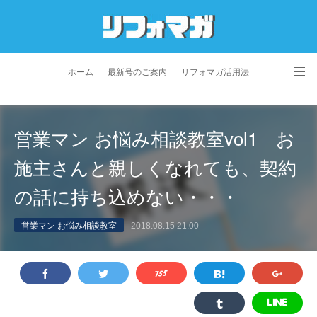
ホーム
最新号のご案内
リフォマガ活用法
お問い合わせ
よくあるご質問
特定商取引法に基づく表記
営業マン お悩み相談教室vol1 お
プライバシーポリシー
利用規約
会社概要
施主さんと親しくなれても、契約
の話に持ち込めない・・・
営業マン お悩み相談教室
2018.08.15 21:00