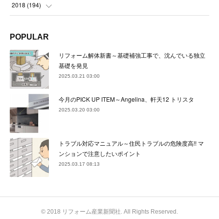
(
24
)
(
23
)
(
22
)
(
22
)
(
23
)
2018
(
194
)
(
21
)
(
22
)
(
24
)
(
23
)
(
23
)
(
21
)
(
19
)
POPULAR
(
24
)
(
23
)
(
22
)
(
23
)
(
23
)
(
26
)
(
18
)
リフォーム解体新書～基礎補強工事で、沈んでいる独立
(
22
)
(
24
)
(
23
)
(
23
)
(
22
)
基礎を発見
(
22
)
(
17
)
2025.03.21 03:00
(
22
)
(
21
)
(
23
)
(
23
)
(
24
)
(
21
)
(
32
)
今月のPICK UP ITEM～Angelina、軒天12 トリスタ
(
22
)
(
24
)
(
22
)
(
22
)
(
24
)
(
27
)
(
36
)
2025.03.20 03:00
(
25
)
(
21
)
(
24
)
(
23
)
(
23
)
(
22
)
(
30
)
トラブル対応マニュアル～住民トラブルの危険度高!! マ
(
23
)
(
21
)
(
24
)
(
21
)
(
33
)
(
34
)
ンションで注意したいポイント
(
20
)
2025.03.17 08:13
(
21
)
(
22
)
(
28
)
(
8
)
(
22
)
(
21
)
(
31
)
(
24
)
(
27
)
© 2018 リフォーム産業新聞社. All Rights Reserved.