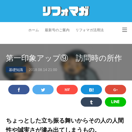
ホーム
最新号のご案内
リフォマガ活用法
お問い合わせ
よくあるご質問
特定商取引法に基づく表記
第一印象アップ⑨ 訪問時の所作
プライバシーポリシー
利用規約
会社概要
基礎知識
2018.08.14 21:00
ちょっとした立ち振る舞いからその人の人間
性や誠実さが滲み出てしまうもの。