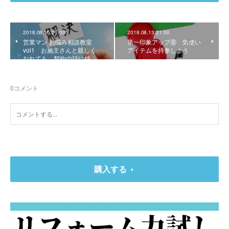
2018.08.15 21:00
2018.08.13 21:00
営業マン お悩み相談教室
第一印象アップ⑧ 気使い
vol1 お施主さんと親しく
アイテムを持参しよう
なれても、契約の話に持…
0
コメント
購入する