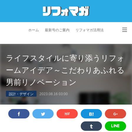
ホーム
最新号のご案内
リフォマガ活用法
お問い合わせ
よくあるご質問
特定商取引法に基づく表記
ライフスタイルに寄り添うリフォ
プライバシーポリシー
利用規約
会社概要
ームアイデア～こだわりあふれる
男前リノベーション
設計・デザイン
2023.08.16 03:00