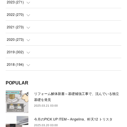
(
21
)
(
21
)
2023
(
271
)
(
21
)
(
22
)
(
22
)
2022
(
270
)
(
23
)
(
23
)
(
23
)
2021
(
273
)
(
22
)
(
23
)
(
23
)
(
24
)
2020
(
273
)
(
23
)
(
21
)
(
22
)
(
23
)
(
24
)
2019
(
302
)
(
24
)
(
24
)
(
23
)
(
22
)
(
22
)
(
23
)
2018
(
194
)
(
21
)
(
22
)
(
24
)
(
23
)
(
23
)
(
21
)
(
19
)
POPULAR
(
24
)
(
23
)
(
22
)
(
23
)
(
23
)
(
26
)
(
18
)
リフォーム解体新書～基礎補強工事で、沈んでいる独立
(
22
)
(
24
)
(
23
)
(
23
)
(
22
)
基礎を発見
(
22
)
(
17
)
2025.03.21 03:00
(
22
)
(
21
)
(
23
)
(
23
)
(
24
)
(
21
)
(
32
)
今月のPICK UP ITEM～Angelina、軒天12 トリスタ
(
22
)
(
24
)
(
22
)
(
22
)
(
24
)
(
27
)
(
36
)
2025.03.20 03:00