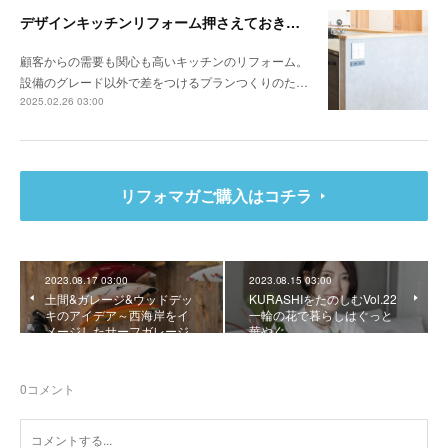
デザインキッチンリフォーム押さえておきたい3か条 《その1》低予算でもできる納まりの工夫
顧客からの需要も関心も高いキッチンのリフォーム。
設備のグレード以外で差をつけるプランつくりのた…
2025.02.26 03:00
リフォマガご購入はコチラ
2023.08.17 03:00
2023.08.15 03:00
土間&ガレージ&ウッドデッ
KURASHIをたのしむVol.22
キのアイデア～西海岸をイ
一輪の花で暮らしはぐっと
メージしたサーフガレージ
華やぐ
0
コメント