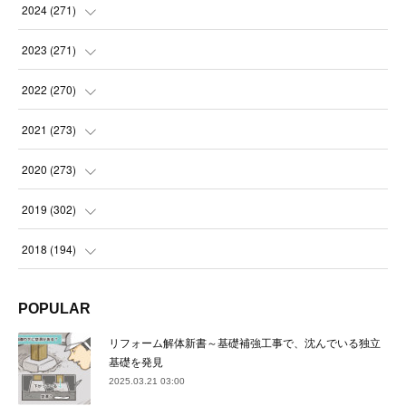
(
14
)
2024
(
271
)
(
21
)
(
21
)
2023
(
271
)
(
21
)
(
22
)
(
22
)
2022
(
270
)
(
23
)
(
23
)
(
23
)
2021
(
273
)
(
22
)
(
23
)
(
23
)
(
24
)
2020
(
273
)
(
23
)
(
21
)
(
22
)
(
23
)
(
24
)
2019
(
302
)
(
24
)
(
24
)
(
23
)
(
22
)
(
22
)
(
23
)
2018
(
194
)
(
21
)
(
22
)
(
24
)
(
23
)
(
23
)
(
21
)
(
19
)
POPULAR
(
24
)
(
23
)
(
22
)
(
23
)
(
23
)
(
26
)
(
18
)
リフォーム解体新書～基礎補強工事で、沈んでいる独立
(
22
)
(
24
)
(
23
)
(
23
)
(
22
)
基礎を発見
(
22
)
(
17
)
2025.03.21 03:00
(
22
)
(
21
)
(
23
)
(
23
)
(
24
)
(
21
)
(
32
)