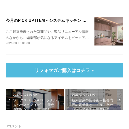
今月のPICK UP ITEM～システムキッチン クルート、エコキュート CHP-E37LUX1／ES46LUX1
ここ最近発表された新商品や、製品リニューアル情報
のなかから、編集部が気になるアイテムをピックア…
2025.03.06 03:00
リフォマガご購入はコチラ
2023.07.05 03:00
2023.07.03 03:00
ワークスペース&パーソナル
新人営業の指導術～指導内
スペースのアイデア～景色
容の定量化とコミュニケー
を眺めながら読書も楽し…
ションで新人も先輩社員…
0
コメント