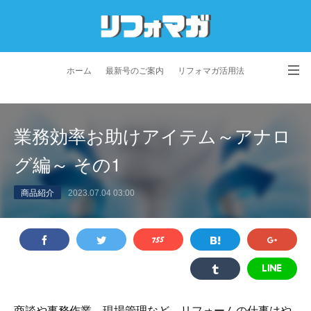
ホーム
最新号のご案内
リフォマガ活用法
お問い合わせ
よくあるご質問
特定商取引法に基づく表記
業務効率お助けアイテム～アナロ
プライバシーポリシー
利用規約
会社概要
グ編～ その1
商品紹介
2023.07.04 03:00
商談や事務作業、現場管理など、リフォームの仕事はや