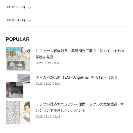
(
23
)
(
21
)
(
22
)
(
23
)
(
24
)
2019
(
302
)
(
24
)
(
24
)
(
23
)
(
22
)
(
22
)
(
23
)
2018
(
194
)
(
21
)
(
22
)
(
24
)
(
23
)
(
23
)
(
21
)
(
19
)
POPULAR
(
24
)
(
23
)
(
22
)
(
23
)
(
23
)
(
26
)
(
18
)
リフォーム解体新書～基礎補強工事で、沈んでいる独立
(
22
)
(
24
)
(
23
)
(
23
)
(
22
)
基礎を発見
(
22
)
(
17
)
2025.03.21 03:00
(
22
)
(
21
)
(
23
)
(
23
)
(
24
)
(
21
)
(
32
)
今月のPICK UP ITEM～Angelina、軒天12 トリスタ
(
22
)
(
24
)
(
22
)
(
22
)
(
24
)
(
27
)
(
36
)
2025.03.20 03:00
(
25
)
(
21
)
(
24
)
(
23
)
(
23
)
(
22
)
(
30
)
トラブル対応マニュアル～住民トラブルの危険度高!! マ
(
23
)
(
21
)
(
24
)
(
21
)
(
33
)
(
34
)
ンションで注意したいポイント
(
20
)
2025.03.17 08:13
(
21
)
(
22
)
(
28
)
(
8
)
(
22
)
(
21
)
(
31
)