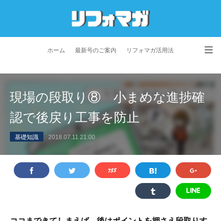
ホーム
最新号のご案内
リフォマガ活用法
お問い合わせ
よくあるご質問
特定商取引法に基づく表記
現場の段取り⑧ 小まめな進捗確
プライバシーポリシー
利用規約
会社概要
認で後戻り工事を防止
基礎知識
2018.07.11 21:00
ココまできてしまえば、後はポイントを押さえ
段取り
す