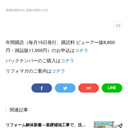
基礎知識
(
244
)
現場の段取り
(
12
)
年間購読（毎月15日発行、購読料 ビューアー版8,800
円・雑誌版11,000円）のお申込は
コチラ
バックナンバーのご購入は
コチラ
リフォマガのご案内は
コチラ
関連記事
リフォーム解体新書～基礎補強工事で、沈んでいる独立基礎を発見