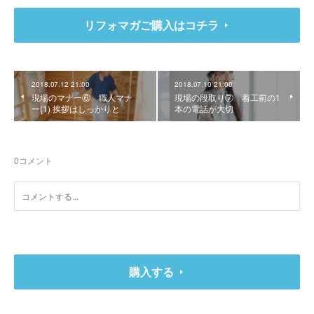
リフォマガご購入はコチラ
2018.07.12 21:00
2018.07.10 21:00
現場のマナー⑥ 職人マナ
現場の段取り⑦ 着工前の1
ー(1) 挨拶はしっかりと
本の電話が大切
0
コメント
購入する