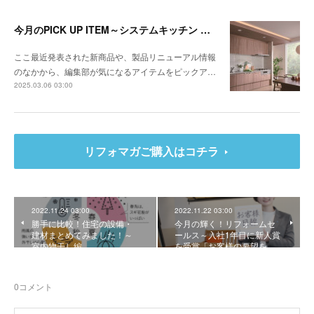
今月のPICK UP ITEM～システムキッチン クルート、エコキュート CHP-E37LUX1／ES46LUX1
ここ最近発表された新商品や、製品リニューアル情報
のなかから、編集部が気になるアイテムをピックア…
2025.03.06 03:00
リフォマガご購入はコチラ
2022.11.24 03:00
2022.11.22 03:00
勝手に比較！住宅の設備・
今月の輝く！リフォームセ
建材まとめてみました！～
ールス～入社1年目に新人賞
室内物干し編
を受賞「お客様の要望を…
0
コメント