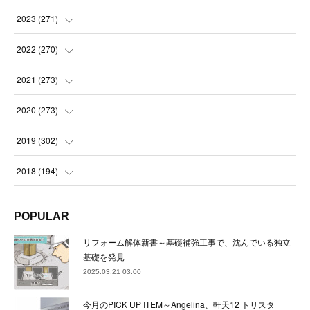
(
21
)
(
21
)
2023
(
271
)
(
21
)
(
22
)
(
22
)
2022
(
270
)
(
23
)
(
23
)
(
23
)
2021
(
273
)
(
22
)
(
23
)
(
23
)
(
24
)
2020
(
273
)
(
23
)
(
21
)
(
22
)
(
23
)
(
24
)
2019
(
302
)
(
24
)
(
24
)
(
23
)
(
22
)
(
22
)
(
23
)
2018
(
194
)
(
21
)
(
22
)
(
24
)
(
23
)
(
23
)
(
21
)
(
19
)
POPULAR
(
24
)
(
23
)
(
22
)
(
23
)
(
23
)
(
26
)
(
18
)
リフォーム解体新書～基礎補強工事で、沈んでいる独立
(
22
)
(
24
)
(
23
)
(
23
)
(
22
)
基礎を発見
(
22
)
(
17
)
2025.03.21 03:00
(
22
)
(
21
)
(
23
)
(
23
)
(
24
)
(
21
)
(
32
)
今月のPICK UP ITEM～Angelina、軒天12 トリスタ
(
22
)
(
24
)