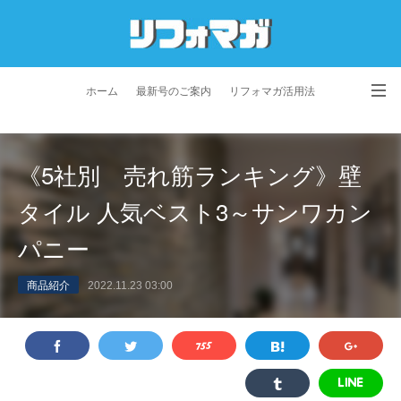
ホーム
最新号のご案内
リフォマガ活用法
お問い合わせ
よくあるご質問
特定商取引法に基づく表記
《5社別 売れ筋ランキング》壁
プライバシーポリシー
利用規約
会社概要
タイル 人気ベスト3～サンワカン
パニー
商品紹介
2022.11.23 03:00