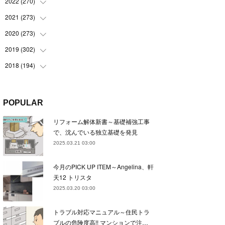
(
22
)
2022
(
270
(
22
)
)
(
23
)
(
23
)
2021
(
273
(
23
)
)
(
22
)
(
23
)
(
23
)
2020
(
273
(
24
)
)
(
23
)
(
21
)
(
22
)
(
23
)
2019
(
302
(
24
)
)
(
24
)
(
24
)
(
23
)
(
22
)
(
22
)
2018
(
194
(
23
)
)
(
21
)
(
22
)
(
24
)
(
23
)
(
23
)
(
21
)
(
19
)
(
24
)
(
23
)
(
22
)
(
23
)
(
23
)
(
26
)
(
18
)
POPULAR
(
22
)
(
24
)
(
23
)
(
23
)
(
22
)
(
22
)
(
17
)
リフォーム解体新書～基礎補強工事
(
22
)
(
21
)
(
23
)
(
23
)
(
24
)
(
21
)
(
32
)
で、沈んでいる独立基礎を発見
(
22
)
(
24
)
(
22
)
(
22
)
(
24
)
(
27
)
(
36
)
2025.03.21 03:00
(
25
)
(
21
)
(
24
)
(
23
)
(
23
)
(
22
)
(
30
)
今月のPICK UP ITEM～Angelina、軒
(
23
)
(
21
)
(
24
)
(
21
)
(
33
)
(
34
)
天12 トリスタ
(
20
)
(
21
)
(
22
)
(
28
)
2025.03.20 03:00
(
8
)
(
22
)
(
21
)
(
31
)
トラブル対応マニュアル～住民トラ
(
24
)
(
27
)
ブルの危険度高!! マンションで注…