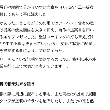
写真や端的で分かりやすい文章を散りばめた工事提案
解してもらう事に注力した。
があった。ところがそのお宅ではアスベスト含有の屋
は提案の優先順位を大きく変え、自作の提案書を用い
る案をプレゼンした。壁はコーキングの打ち替えだけ
主の中で予算は決まっていたため、劣化の状態に配慮し
を提案する事により、契約に至った。
り、ぞんざいな説明で契約するのはNG。塗料以外の外
業を行う上で大切だと考えています」。
携で相乗効果を狙う
拶の際に周辺に配布する事も。また同社は3拠点で展開
タッフが塗装のチラシを配布したり、またその逆も然