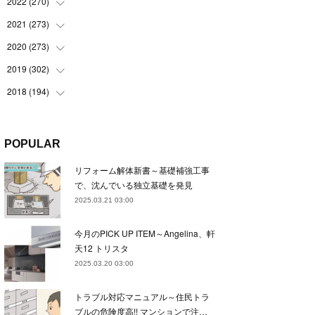
(
22
)
2022
(
270
(
22
)
)
(
23
)
(
23
)
2021
(
273
(
23
)
)
(
22
)
(
23
)
(
23
)
2020
(
273
(
24
)
)
(
23
)
(
21
)
(
22
)
(
23
)
2019
(
302
(
24
)
)
(
24
)
(
24
)
(
23
)
(
22
)
(
22
)
2018
(
194
(
23
)
)
(
21
)
(
22
)
(
24
)
(
23
)
(
23
)
(
21
)
(
19
)
(
24
)
(
23
)
(
22
)
(
23
)
(
23
)
(
26
)
(
18
)
POPULAR
(
22
)
(
24
)
(
23
)
(
23
)
(
22
)
(
22
)
(
17
)
リフォーム解体新書～基礎補強工事
(
22
)
(
21
)
(
23
)
(
23
)
(
24
)
(
21
)
(
32
)
で、沈んでいる独立基礎を発見
(
22
)
(
24
)
(
22
)
(
22
)
(
24
)
(
27
)
(
36
)
2025.03.21 03:00
(
25
)
(
21
)
(
24
)
(
23
)
(
23
)
(
22
)
(
30
)
今月のPICK UP ITEM～Angelina、軒
(
23
)
(
21
)
(
24
)
(
21
)
(
33
)
(
34
)
天12 トリスタ
(
20
)
(
21
)
(
22
)
(
28
)
2025.03.20 03:00
(
8
)
(
22
)
(
21
)
(
31
)
トラブル対応マニュアル～住民トラ
(
24
)
(
27
)
ブルの危険度高!! マンションで注…