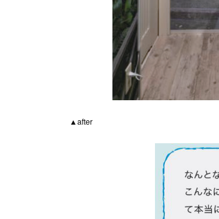
▲after