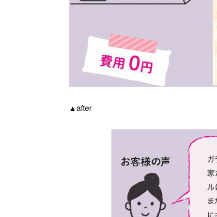
▲after