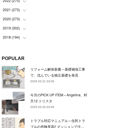
(
22
)
2022
(
270
(
22
)
)
(
23
)
(
23
)
2021
(
273
(
23
)
)
(
22
)
(
23
)
(
23
)
2020
(
273
(
24
)
)
(
23
)
(
21
)
(
22
)
(
23
)
2019
(
302
(
24
)
)
(
24
)
(
24
)
(
23
)
(
22
)
(
22
)
2018
(
194
(
23
)
)
(
21
)
(
22
)
(
24
)
(
23
)
(
23
)
(
21
)
(
19
)
(
24
)
(
23
)
(
22
)
(
23
)
(
23
)
(
26
)
(
18
)
POPULAR
(
22
)
(
24
)
(
23
)
(
23
)
(
22
)
(
22
)
(
17
)
リフォーム解体新書～基礎補強工事
(
22
)
(
21
)
(
23
)
(
23
)
(
24
)
(
21
)
(
32
)
で、沈んでいる独立基礎を発見
(
22
)
(
24
)
(
22
)
(
22
)
(
24
)
(
27
)
(
36
)
2025.03.21 03:00
(
25
)
(
21
)
(
24
)
(
23
)
(
23
)
(
22
)
(
30
)
今月のPICK UP ITEM～Angelina、軒
(
23
)
(
21
)
(
24
)
(
21
)
(
33
)
(
34
)
天12 トリスタ
(
20
)
(
21
)
(
22
)
(
28
)
2025.03.20 03:00
(
8
)
(
22
)
(
21
)
(
31
)
トラブル対応マニュアル～住民トラ
(
24
)
(
27
)
ブルの危険度高!! マンションで注…