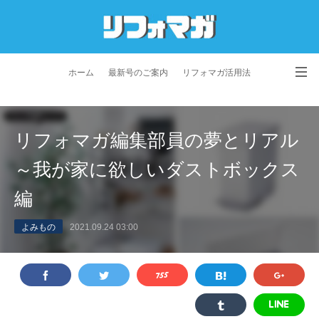
ホーム
最新号のご案内
リフォマガ活用法
お問い合わせ
よくあるご質問
特定商取引法に基づく表記
リフォマガ編集部員の夢とリアル
プライバシーポリシー
利用規約
会社概要
～我が家に欲しいダストボックス
編
よみもの
2021.09.24 03:00