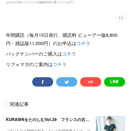
よみもの
(
53
)
リフォマガ編集部員の夢とリアル
(
27
)
年間購読（毎月15日発行、購読料 ビューアー版8,800
円・雑誌版11,000円）のお申込は
コチラ
バックナンバーのご購入は
コチラ
リフォマガのご案内は
コチラ
関連記事
KURASHIをたのしむVol.29 フランスの古き良き雰囲気をアンティークで伝えたい
「古いものと植物が好き」という松田尚美さんは、フ