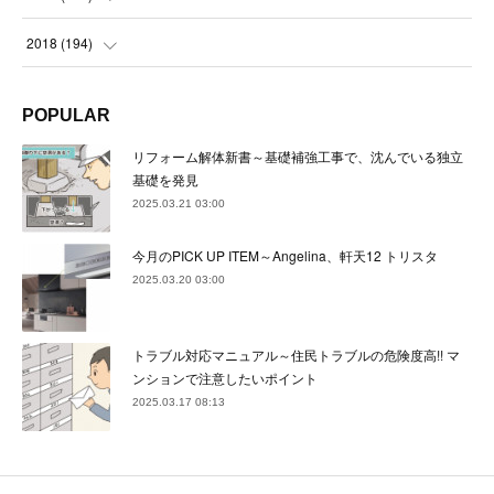
(
24
)
(
24
)
(
23
)
(
22
)
(
22
)
(
23
)
2018
(
194
)
(
21
)
(
22
)
(
24
)
(
23
)
(
23
)
(
21
)
(
19
)
POPULAR
(
24
)
(
23
)
(
22
)
(
23
)
(
23
)
(
26
)
(
18
)
リフォーム解体新書～基礎補強工事で、沈んでいる独立
(
22
)
(
24
)
(
23
)
(
23
)
(
22
)
基礎を発見
(
22
)
(
17
)
2025.03.21 03:00
(
22
)
(
21
)
(
23
)
(
23
)
(
24
)
(
21
)
(
32
)
今月のPICK UP ITEM～Angelina、軒天12 トリスタ
(
22
)
(
24
)
(
22
)
(
22
)
(
24
)
(
27
)
(
36
)
2025.03.20 03:00
(
25
)
(
21
)
(
24
)
(
23
)
(
23
)
(
22
)
(
30
)
トラブル対応マニュアル～住民トラブルの危険度高!! マ
(
23
)
(
21
)
(
24
)
(
21
)
(
33
)
(
34
)
ンションで注意したいポイント
(
20
)
2025.03.17 08:13
(
21
)
(
22
)
(
28
)
(
8
)
(
22
)
(
21
)
(
31
)