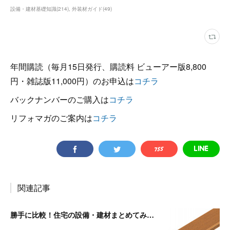
設備・建材基礎知識
(
214
)
外装材ガイド
(
49
)
年間購読（毎月15日発行、購読料 ビューアー版8,800
円・雑誌版11,000円）のお申込は
コチラ
バックナンバーのご購入は
コチラ
リフォマガのご案内は
コチラ
関連記事
勝手に比較！住宅の設備・建材まとめてみました！～見切り材編