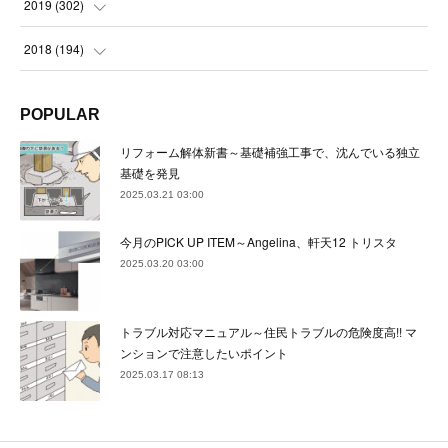
(
23
)
(
24
)
2019
(
302
)
(
24
)
(
24
)
(
23
)
(
22
)
(
22
)
(
23
)
2018
(
194
)
(
21
)
(
22
)
(
24
)
(
23
)
(
23
)
(
21
)
(
19
)
POPULAR
(
24
)
(
23
)
(
22
)
(
23
)
(
23
)
(
26
)
(
18
)
リフォーム解体新書～基礎補強工事で、沈んでいる独立
(
22
)
(
24
)
(
23
)
(
23
)
(
22
)
基礎を発見
(
22
)
(
17
)
2025.03.21 03:00
(
22
)
(
21
)
(
23
)
(
23
)
(
24
)
(
21
)
(
32
)
今月のPICK UP ITEM～Angelina、軒天12 トリスタ
(
22
)
(
24
)
(
22
)
(
22
)
(
24
)
(
27
)
(
36
)
2025.03.20 03:00
(
25
)
(
21
)
(
24
)
(
23
)
(
23
)
(
22
)
(
30
)
トラブル対応マニュアル～住民トラブルの危険度高!! マ
(
23
)
(
21
)
(
24
)
(
21
)
(
33
)
(
34
)
ンションで注意したいポイント
(
20
)
2025.03.17 08:13
(
21
)
(
22
)
(
28
)
(
8
)
(
22
)
(
21
)
(
31
)