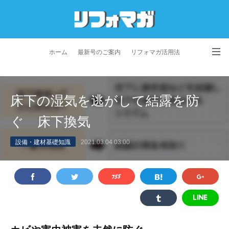
ホーム
最新号のご案内
リフォマガ活用法
お問い合わせ
よくあるご質問
特定商取引法に基づく表記
床下の湿気を逃がして結露を防
プライバシーポリシー
利用規約
会社概要
ぐ 床下換気
設備・建材基礎知識
2021.03.04 03:00