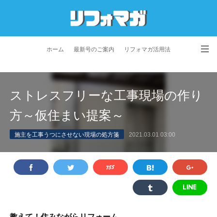
ホーム
最新号のご案内
リフォマガ活用法
お問い合わせ
よくあるご質問
特定商取引法に基づく表記
ストレスフリーな工事現場の作り
プライバシーポリシー
利用規約
会社概要
方～仮住まい提案～
施主を工事うつにさせない現場の処方箋
2021.03.01 03:00
教えて！住みながらリフォーム