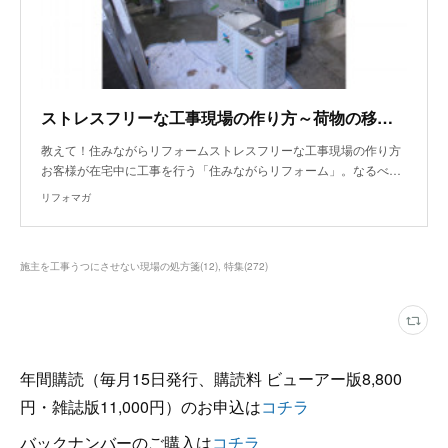
ストレスフリーな工事現場の作り方～荷物の移動や片づけ～
教えて！住みながらリフォームストレスフリーな工事現場の作り方
お客様が在宅中に工事を行う「住みながらリフォーム」。なるべ…
リフォマガ
施主を工事うつにさせない現場の処方箋
(
12
)
特集
(
272
)
年間購読（毎月15日発行、購読料 ビューアー版8,800
円・雑誌版11,000円）のお申込は
コチラ
バックナンバーのご購入は
コチラ