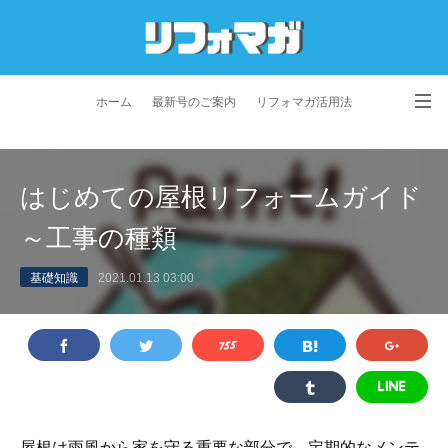
ホーム
最新号のご案内
リフォマガ活用法
お問い合わせ
よくあるご質問
特定商取引法に基づく表記
はじめての屋根リフォームガイド
プライバシーポリシー
利用規約
会社概要
～工事の種類
基礎知識
2021.01.13 03:00
屋根は雨風から家を守る重要な部分で、定期的なメンテ