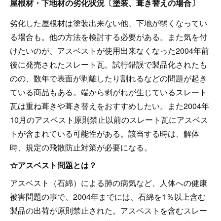
屋根材・下地材の劣化状況〔塗装、葺き替えの場合〕
劣化した屋根材は塗装出来ない他、下地が弱くなってい
る場合も。他の方法を検討する必要がある。また気を付
けたいのが、アスベストが使用出来なくなった2004年前
後に発売されたスレート瓦。試行錯誤で製品化されたも
のの、数年で表面が剥離したり割れるなどの問題が起き
ている商品もある。端から剥がれが生じているスレート
瓦は重ね葺きや葺き替えをおすすめしたい。また2004年
10月のアスベスト原則禁止以前のスレート瓦にアスベス
トが含まれている可能性がある。該当する時は、解体
時、規定の飛散防止対策が必要になる。
☆アスベスト問題とは？
アスベスト（石綿）による肺の病気など、人体への健康
被害問題の事で、2004年までには、石綿を1％以上含む
製品の出荷が原則禁止された。アスベストを含むスレー