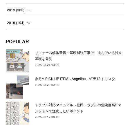
(
23
)
(
21
)
(
22
)
(
23
)
(
24
)
2019
(
302
)
(
24
)
(
24
)
(
23
)
(
22
)
(
22
)
(
23
)
2018
(
194
)
(
21
)
(
22
)
(
24
)
(
23
)
(
23
)
(
21
)
(
19
)
POPULAR
(
24
)
(
23
)
(
22
)
(
23
)
(
23
)
(
26
)
(
18
)
リフォーム解体新書～基礎補強工事で、沈んでいる独立
(
22
)
(
24
)
(
23
)
(
23
)
(
22
)
基礎を発見
(
22
)
(
17
)
2025.03.21 03:00
(
22
)
(
21
)
(
23
)
(
23
)
(
24
)
(
21
)
(
32
)
今月のPICK UP ITEM～Angelina、軒天12 トリスタ
(
22
)
(
24
)
(
22
)
(
22
)
(
24
)
(
27
)
(
36
)
2025.03.20 03:00
(
25
)
(
21
)
(
24
)
(
23
)
(
23
)
(
22
)
(
30
)
トラブル対応マニュアル～住民トラブルの危険度高!! マ
(
23
)
(
21
)
(
24
)
(
21
)
(
33
)
(
34
)
ンションで注意したいポイント
(
20
)
2025.03.17 08:13
(
21
)
(
22
)
(
28
)
(
8
)