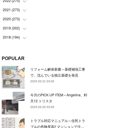
(
22
)
2022
(
270
(
22
)
)
(
23
)
(
23
)
2021
(
273
(
23
)
)
(
22
)
(
23
)
(
23
)
2020
(
273
(
24
)
)
(
23
)
(
21
)
(
22
)
(
23
)
2019
(
302
(
24
)
)
(
24
)
(
24
)
(
23
)
(
22
)
(
22
)
2018
(
194
(
23
)
)
(
21
)
(
22
)
(
24
)
(
23
)
(
23
)
(
21
)
(
19
)
(
24
)
(
23
)
(
22
)
(
23
)
(
23
)
(
26
)
(
18
)
POPULAR
(
22
)
(
24
)
(
23
)
(
23
)
(
22
)
(
22
)
(
17
)
リフォーム解体新書～基礎補強工事
(
22
)
(
21
)
(
23
)
(
23
)
(
24
)
(
21
)
(
32
)
で、沈んでいる独立基礎を発見
(
22
)
(
24
)
(
22
)
(
22
)
(
24
)
(
27
)
(
36
)
2025.03.21 03:00
(
25
)
(
21
)
(
24
)
(
23
)
(
23
)
(
22
)
(
30
)
今月のPICK UP ITEM～Angelina、軒
(
23
)
(
21
)
(
24
)
(
21
)
(
33
)
(
34
)
天12 トリスタ
(
20
)
(
21
)
(
22
)
(
28
)
2025.03.20 03:00
(
8
)
(
22
)
(
21
)
(
31
)
トラブル対応マニュアル～住民トラ
(
24
)
(
27
)
ブルの危険度高!! マンションで注…