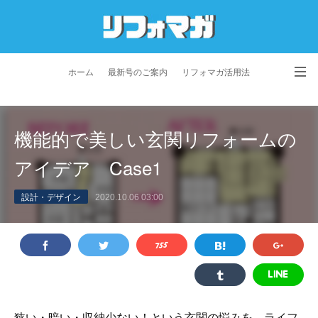
ホーム
最新号のご案内
リフォマガ活用法
お問い合わせ
よくあるご質問
特定商取引法に基づく表記
機能的で美しい玄関リフォームの
プライバシーポリシー
利用規約
会社概要
アイデア Case1
設計・デザイン
2020.10.06 03:00
狭い・暗い・収納少ない！という玄関の悩みを、ライフ