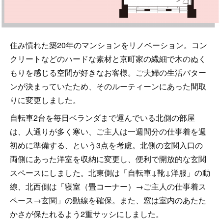
住み慣れた築20年のマンションをリノベーション。コン
クリートなどのハードな素材と京町家の繊細で木のぬく
もりを感じる空間が好きなお客様。ご夫婦の生活パター
ンが決まっていたため、そのルーティーンにあった間取
りに変更しました。
自転車2台を毎日ベランダまで運んでいる北側の部屋
は、人通りが多く寒い、ご主人は一週間分の仕事着を週
初めに準備する、という3点を考慮。北側の玄関入口の
両側にあった洋室を収納に変更し、便利で開放的な玄関
スペースにしました。北東側は「自転車↓靴↓洋服」の動
線、北西側は「寝室（畳コーナー）→ご主人の仕事着ス
ペース→玄関」の動線を確保。また、窓は室内のあたた
かさが保たれるよう2重サッシにしました。