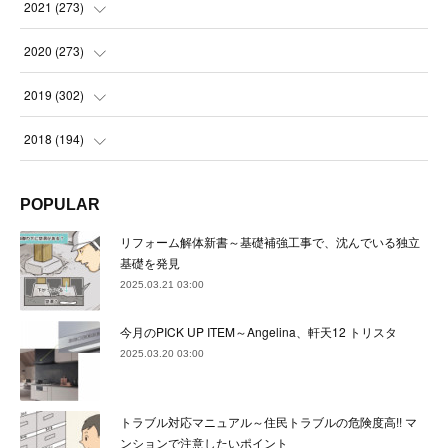
(
23
)
(
23
)
(
23
)
2021
(
273
)
(
22
)
(
23
)
(
23
)
(
24
)
2020
(
273
)
(
23
)
(
21
)
(
22
)
(
23
)
(
24
)
2019
(
302
)
(
24
)
(
24
)
(
23
)
(
22
)
(
22
)
(
23
)
2018
(
194
)
(
21
)
(
22
)
(
24
)
(
23
)
(
23
)
(
21
)
(
19
)
POPULAR
(
24
)
(
23
)
(
22
)
(
23
)
(
23
)
(
26
)
(
18
)
リフォーム解体新書～基礎補強工事で、沈んでいる独立
(
22
)
(
24
)
(
23
)
(
23
)
(
22
)
基礎を発見
(
22
)
(
17
)
2025.03.21 03:00
(
22
)
(
21
)
(
23
)
(
23
)
(
24
)
(
21
)
(
32
)
今月のPICK UP ITEM～Angelina、軒天12 トリスタ
(
22
)
(
24
)
(
22
)
(
22
)
(
24
)
(
27
)
(
36
)
2025.03.20 03:00
(
25
)
(
21
)
(
24
)
(
23
)
(
23
)
(
22
)
(
30
)
トラブル対応マニュアル～住民トラブルの危険度高!! マ
(
23
)
(
21
)
(
24
)
(
21
)
(
33
)
(
34
)
ンションで注意したいポイント