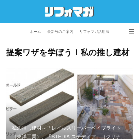
ホーム
最新号のご案内
リフォマガ活用法
お問い合わせ
よくあるご質問
特定商取引法に基づく表記
提案ワザを学ぼう！私の推し建材
プライバシーポリシー
利用規約
会社概要
私の推し建材～「レイルスリーパーペイブライト」
（東洋工業）、「STEDIA ステディア」（クリナ…