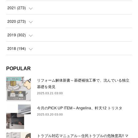
(
23
)
(
23
)
(
23
)
2021
(
273
)
(
22
)
(
23
)
(
23
)
(
24
)
2020
(
273
)
(
23
)
(
21
)
(
22
)
(
23
)
(
24
)
2019
(
302
)
(
24
)
(
24
)
(
23
)
(
22
)
(
22
)
(
23
)
2018
(
194
)
(
21
)
(
22
)
(
24
)
(
23
)
(
23
)
(
21
)
(
19
)
POPULAR
(
24
)
(
23
)
(
22
)
(
23
)
(
23
)
(
26
)
(
18
)
リフォーム解体新書～基礎補強工事で、沈んでいる独立
(
22
)
(
24
)
(
23
)
(
23
)
(
22
)
基礎を発見
(
22
)
(
17
)
2025.03.21 03:00
(
22
)
(
21
)
(
23
)
(
23
)
(
24
)
(
21
)
(
32
)
今月のPICK UP ITEM～Angelina、軒天12 トリスタ
(
22
)
(
24
)
(
22
)
(
22
)
(
24
)
(
27
)
(
36
)
2025.03.20 03:00
(
25
)
(
21
)
(
24
)
(
23
)
(
23
)
(
22
)
(
30
)
トラブル対応マニュアル～住民トラブルの危険度高!! マ
(
23
)
(
21
)
(
24
)
(
21
)