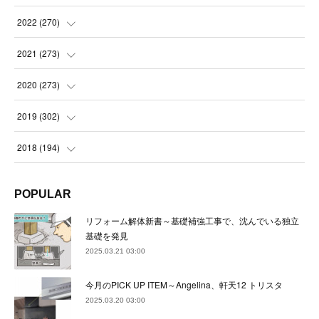
(
21
)
(
22
)
(
22
)
2022
(
270
)
(
23
)
(
23
)
(
23
)
2021
(
273
)
(
22
)
(
23
)
(
23
)
(
24
)
2020
(
273
)
(
23
)
(
21
)
(
22
)
(
23
)
(
24
)
2019
(
302
)
(
24
)
(
24
)
(
23
)
(
22
)
(
22
)
(
23
)
2018
(
194
)
(
21
)
(
22
)
(
24
)
(
23
)
(
23
)
(
21
)
(
19
)
POPULAR
(
24
)
(
23
)
(
22
)
(
23
)
(
23
)
(
26
)
(
18
)
リフォーム解体新書～基礎補強工事で、沈んでいる独立
(
22
)
(
24
)
(
23
)
(
23
)
(
22
)
基礎を発見
(
22
)
(
17
)
2025.03.21 03:00
(
22
)
(
21
)
(
23
)
(
23
)
(
24
)
(
21
)
(
32
)
今月のPICK UP ITEM～Angelina、軒天12 トリスタ
(
22
)
(
24
)
(
22
)
(
22
)
(
24
)
(
27
)
(
36
)
2025.03.20 03:00
(
25
)