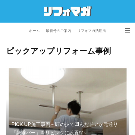
ホーム
最新号のご案内
リフォマガ活用法
お問い合わせ
よくあるご質問
特定商取引法に基づく表記
ピックアップリフォーム事例
プライバシーポリシー
利用規約
会社概要
PICK UP施工事例～匠の技で凹んだドアが元通り
「懸垂バー」をリビングに設置!?～