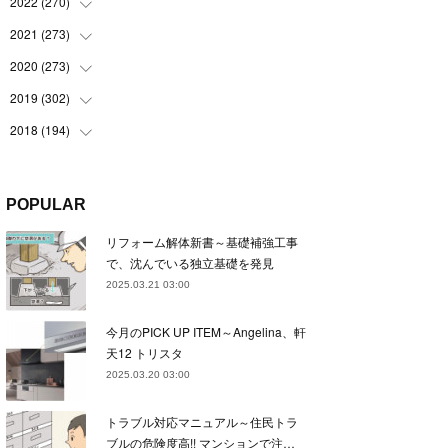
(
22
)
2022
(
270
(
22
)
)
(
23
)
(
23
)
2021
(
273
(
23
)
)
(
22
)
(
23
)
(
23
)
2020
(
273
(
24
)
)
(
23
)
(
21
)
(
22
)
(
23
)
2019
(
302
(
24
)
)
(
24
)
(
24
)
(
23
)
(
22
)
(
22
)
2018
(
194
(
23
)
)
(
21
)
(
22
)
(
24
)
(
23
)
(
23
)
(
21
)
(
19
)
(
24
)
(
23
)
(
22
)
(
23
)
(
23
)
(
26
)
(
18
)
POPULAR
(
22
)
(
24
)
(
23
)
(
23
)
(
22
)
(
22
)
(
17
)
リフォーム解体新書～基礎補強工事
(
22
)
(
21
)
(
23
)
(
23
)
(
24
)
(
21
)
(
32
)
で、沈んでいる独立基礎を発見
(
22
)
(
24
)
(
22
)
(
22
)
(
24
)
(
27
)
(
36
)
2025.03.21 03:00
(
25
)
(
21
)
(
24
)
(
23
)
(
23
)
(
22
)
(
30
)
今月のPICK UP ITEM～Angelina、軒
(
23
)
(
21
)
(
24
)
(
21
)
(
33
)
(
34
)
天12 トリスタ
(
20
)
(
21
)
(
22
)
(
28
)
2025.03.20 03:00
(
8
)
(
22
)
(
21
)
(
31
)
トラブル対応マニュアル～住民トラ
(
24
)
(
27
)
ブルの危険度高!! マンションで注…