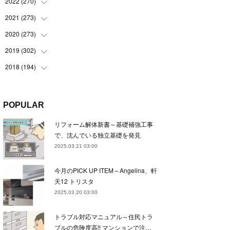
(
22
)
2022
(
270
(
22
)
)
(
23
)
(
23
)
2021
(
273
(
23
)
)
(
22
)
(
23
)
(
23
)
2020
(
273
(
24
)
)
(
23
)
(
21
)
(
22
)
(
23
)
2019
(
302
(
24
)
)
(
24
)
(
24
)
(
23
)
(
22
)
(
22
)
2018
(
194
(
23
)
)
(
21
)
(
22
)
(
24
)
(
23
)
(
23
)
(
21
)
(
19
)
(
24
)
(
23
)
(
22
)
(
23
)
(
23
)
(
26
)
(
18
)
POPULAR
(
22
)
(
24
)
(
23
)
(
23
)
(
22
)
(
22
)
(
17
)
リフォーム解体新書～基礎補強工事
(
22
)
(
21
)
(
23
)
(
23
)
(
24
)
(
21
)
(
32
)
で、沈んでいる独立基礎を発見
(
22
)
(
24
)
(
22
)
(
22
)
(
24
)
(
27
)
(
36
)
2025.03.21 03:00
(
25
)
(
21
)
(
24
)
(
23
)
(
23
)
(
22
)
(
30
)
今月のPICK UP ITEM～Angelina、軒
(
23
)
(
21
)
(
24
)
(
21
)
(
33
)
(
34
)
天12 トリスタ
(
20
)
(
21
)
(
22
)
(
28
)
2025.03.20 03:00
(
8
)
(
22
)
(
21
)
(
31
)
トラブル対応マニュアル～住民トラ
(
24
)
(
27
)
ブルの危険度高!! マンションで注…