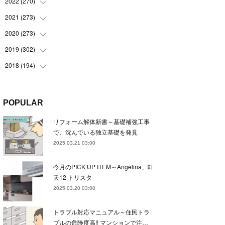
(
22
)
2022
(
270
(
22
)
)
(
23
)
(
23
)
2021
(
273
(
23
)
)
(
22
)
(
23
)
(
23
)
2020
(
273
(
24
)
)
(
23
)
(
21
)
(
22
)
(
23
)
2019
(
302
(
24
)
)
(
24
)
(
24
)
(
23
)
(
22
)
(
22
)
2018
(
194
(
23
)
)
(
21
)
(
22
)
(
24
)
(
23
)
(
23
)
(
21
)
(
19
)
(
24
)
(
23
)
(
22
)
(
23
)
(
23
)
(
26
)
(
18
)
POPULAR
(
22
)
(
24
)
(
23
)
(
23
)
(
22
)
(
22
)
(
17
)
リフォーム解体新書～基礎補強工事
(
22
)
(
21
)
(
23
)
(
23
)
(
24
)
(
21
)
(
32
)
で、沈んでいる独立基礎を発見
(
22
)
(
24
)
(
22
)
(
22
)
(
24
)
(
27
)
(
36
)
2025.03.21 03:00
(
25
)
(
21
)
(
24
)
(
23
)
(
23
)
(
22
)
(
30
)
今月のPICK UP ITEM～Angelina、軒
(
23
)
(
21
)
(
24
)
(
21
)
(
33
)
(
34
)
天12 トリスタ
(
20
)
(
21
)
(
22
)
(
28
)
2025.03.20 03:00
(
8
)
(
22
)
(
21
)
(
31
)
トラブル対応マニュアル～住民トラ
(
24
)
(
27
)
ブルの危険度高!! マンションで注…