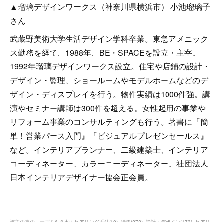
▲瑠璃デザインワークス（神奈川県横浜市） 小池瑠璃子
さん
武蔵野美術大学生活デザイン学科卒業。東急アメニック
ス勤務を経て、1988年、BE・SPACEを設立・主宰。
1992年瑠璃デザインワークス設立。住宅や店鋪の設計・
デザイン・監理、ショールームやモデルホームなどのデ
ザイン・ディスプレイを行う。物件実績は1000件強。講
演やセミナー講師は300件を超える。女性起用の事業や
リフォーム事業のコンサルティングも行う。著書に『簡
単！営業パース入門』『ビジュアルプレゼンセールス』
など。インテリアプランナー、二級建築士、インテリア
コーディネーター、カラーコーディネーター。社団法人
日本インテリアデザイナー協会正会員。
施主の真のニーズを引き出すヒアリング手法
(
10
)
特集
(
272
)
設計・デザイン
(
173
)
ヒアリ