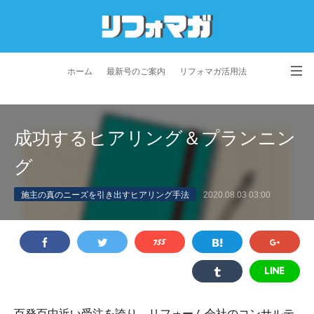
ホーム
最新号のご案内
リフォマガ活用法
お問い合わせ
よくあるご質問
特定商取引法に基づく表記
成功するヒアリング＆プランニン
プライバシーポリシー
利用規約
会社概要
グ
施主の真のニーズを引き出すヒアリング手法
2020.08.03 03:00
百発百中近い受注を誇り、リフォーム会社のコンサルテ