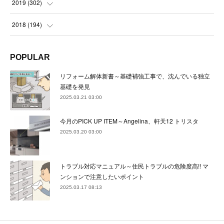
(
23
)
(
24
)
2019
(
302
)
(
24
)
(
24
)
(
23
)
(
22
)
(
22
)
(
23
)
2018
(
194
)
(
21
)
(
22
)
(
24
)
(
23
)
(
23
)
(
21
)
(
19
)
POPULAR
(
24
)
(
23
)
(
22
)
(
23
)
(
23
)
(
26
)
(
18
)
リフォーム解体新書～基礎補強工事で、沈んでいる独立
(
22
)
(
24
)
(
23
)
(
23
)
(
22
)
基礎を発見
(
22
)
(
17
)
2025.03.21 03:00
(
22
)
(
21
)
(
23
)
(
23
)
(
24
)
(
21
)
(
32
)
今月のPICK UP ITEM～Angelina、軒天12 トリスタ
(
22
)
(
24
)
(
22
)
(
22
)
(
24
)
(
27
)
(
36
)
2025.03.20 03:00
(
25
)
(
21
)
(
24
)
(
23
)
(
23
)
(
22
)
(
30
)
トラブル対応マニュアル～住民トラブルの危険度高!! マ
(
23
)
(
21
)
(
24
)
(
21
)
(
33
)
(
34
)
ンションで注意したいポイント
(
20
)
2025.03.17 08:13
(
21
)
(
22
)
(
28
)
(
8
)
(
22
)
(
21
)
(
31
)