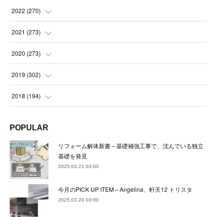
(
21
)
(
22
)
(
22
)
2022
(
270
)
(
23
)
(
23
)
(
23
)
2021
(
273
)
(
22
)
(
23
)
(
23
)
(
24
)
2020
(
273
)
(
23
)
(
21
)
(
22
)
(
23
)
(
24
)
2019
(
302
)
(
24
)
(
24
)
(
23
)
(
22
)
(
22
)
(
23
)
2018
(
194
)
(
21
)
(
22
)
(
24
)
(
23
)
(
23
)
(
21
)
(
19
)
POPULAR
(
24
)
(
23
)
(
22
)
(
23
)
(
23
)
(
26
)
(
18
)
リフォーム解体新書～基礎補強工事で、沈んでいる独立
(
22
)
(
24
)
(
23
)
(
23
)
(
22
)
基礎を発見
(
22
)
(
17
)
2025.03.21 03:00
(
22
)
(
21
)
(
23
)
(
23
)
(
24
)
(
21
)
(
32
)
今月のPICK UP ITEM～Angelina、軒天12 トリスタ
(
22
)
(
24
)
(
22
)
(
22
)
(
24
)
(
27
)
(
36
)
2025.03.20 03:00
(
25
)
(
21
)
(
24
)
(
23
)
(
23
)