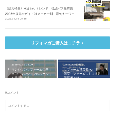
《総力特集》水まわりトレンド 後編バス最前線
2025年版完全ガイド01メーカー別 最旬キーワー…
2025.01.18 05:46
リフォマガご購入はコチラ
2019.09.09 03:00
2019.09.06 03:00
マンションリフォームの基
リフォーム営業塾 vol.18～
本①～マンションのルール
浴室リフォームにおける営
を確認しよう～
業戦術とは～
0
コメント