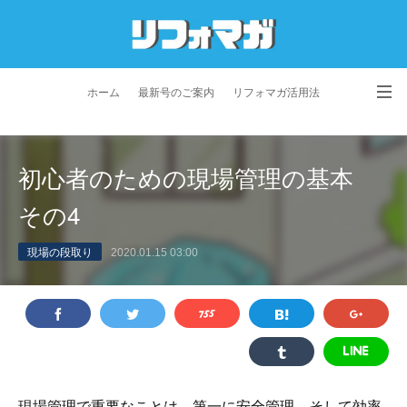
ホーム
最新号のご案内
リフォマガ活用法
お問い合わせ
よくあるご質問
特定商取引法に基づく表記
初心者のための現場管理の基本
プライバシーポリシー
利用規約
会社概要
その4
現場の段取り
2020.01.15 03:00
現場管理で重要なことは、第一に安全管理。そして効率