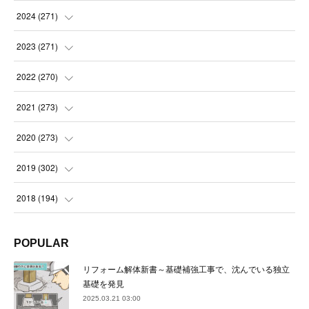
(
14
)
2024
(
271
)
(
21
)
(
21
)
2023
(
271
)
(
21
)
(
22
)
(
22
)
2022
(
270
)
(
23
)
(
23
)
(
23
)
2021
(
273
)
(
22
)
(
23
)
(
23
)
(
24
)
2020
(
273
)
(
23
)
(
21
)
(
22
)
(
23
)
(
24
)
2019
(
302
)
(
24
)
(
24
)
(
23
)
(
22
)
(
22
)
(
23
)
2018
(
194
)
(
21
)
(
22
)
(
24
)
(
23
)
(
23
)
(
21
)
(
19
)
POPULAR
(
24
)
(
23
)
(
22
)
(
23
)
(
23
)
(
26
)
(
18
)
リフォーム解体新書～基礎補強工事で、沈んでいる独立
(
22
)
(
24
)
(
23
)
(
23
)
(
22
)
基礎を発見
(
22
)
(
17
)
2025.03.21 03:00
(
22
)
(
21
)
(
23
)