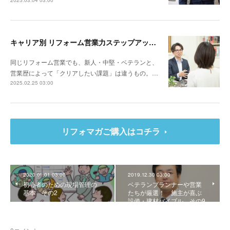
2025.03.04 03:00
キャリア別 リフォーム営業力ステップアップ計画～リビングサーラ（愛知県豊橋市）山本 亮さん
同じリフォーム営業でも、新人・中堅・ベテランと、
営業歴によって「クリアしたい課題」は違うもの。…
2025.02.25 03:00
リフォマガご購入はコチラ
2020.01.01 03:00
2019.12.30 03:00
初心者のための現場管理の
ベテランプランナーや営業
基本 その2
たちが厳選！ 施主が喜ぶ
設備・建材バイブル その9