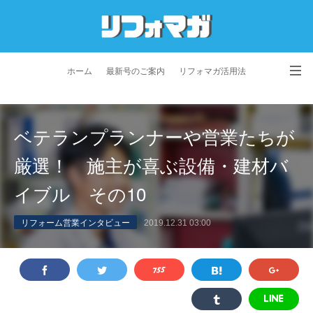
ホーム
最新号のご案内
リフォマガ活用法
お問い合わせ
よくあるご質問
特定商取引法に基づく表記
ベテランプランナーや営業たちが
プライバシーポリシー
利用規約
会社概要
厳選！ 施主が喜ぶ設備・建材バ
イブル その10
リフォーム営業インタビュー
2019.12.31 03:00