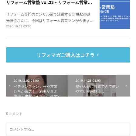
リフォーム営業塾 vol.33～リフォーム営業マンが今後ますます問われるスキルとは！？～
リフォーム専門のコンサル業で活躍するGRiMZの越
光雅也さんに、今回はリフォーム営業マンが今後ま…
2020.10.02 03:00
リフォマガご購入はコチラ
2019.12.02 03:00
2019.11.28 03:00
ベテランプランナーや営業
壁や天井に設置できて使い
たちが厳選！ 施主が喜ぶ
やすい室内物干し
設備・建材バイブル その2
0
コメント