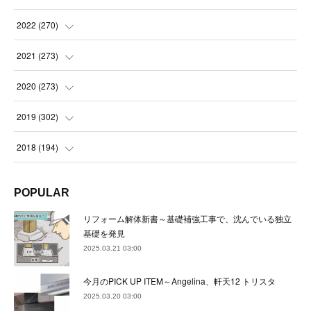
(
21
)
(
22
)
(
22
)
2022
(
270
)
(
23
)
(
23
)
(
23
)
2021
(
273
)
(
22
)
(
23
)
(
23
)
(
24
)
2020
(
273
)
(
23
)
(
21
)
(
22
)
(
23
)
(
24
)
2019
(
302
)
(
24
)
(
24
)
(
23
)
(
22
)
(
22
)
(
23
)
2018
(
194
)
(
21
)
(
22
)
(
24
)
(
23
)
(
23
)
(
21
)
(
19
)
POPULAR
(
24
)
(
23
)
(
22
)
(
23
)
(
23
)
(
26
)
(
18
)
リフォーム解体新書～基礎補強工事で、沈んでいる独立
(
22
)
(
24
)
(
23
)
(
23
)
(
22
)
基礎を発見
(
22
)
(
17
)
2025.03.21 03:00
(
22
)
(
21
)
(
23
)
(
23
)
(
24
)
(
21
)
(
32
)
今月のPICK UP ITEM～Angelina、軒天12 トリスタ
(
22
)
(
24
)
(
22
)
(
22
)
(
24
)
(
27
)
(
36
)
2025.03.20 03:00