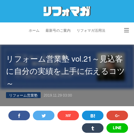
ホーム
最新号のご案内
リフォマガ活用法
お問い合わせ
よくあるご質問
特定商取引法に基づく表記
リフォーム営業塾 vol.21～見込客
プライバシーポリシー
利用規約
会社概要
に自分の実績を上手に伝えるコツ
～
リフォーム営業塾
2019.11.29 03:00