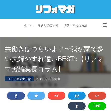
ホーム
最新号のご案内
リフォマガ活用法
お問い合わせ
よくあるご質問
特定商取引法に基づく表記
共働きはつらいよ？〜我が家で多
プライバシーポリシー
利用規約
会社概要
い夫婦のすれ違いBEST3【リフォ
マガ編集長コラム】
リフォマガ女子部
2019.10.16 03:00