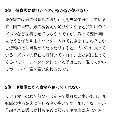
3位 保育園に借りたものがなかなか返せない
我が家では娘の保育園の送り迎えを夫婦で分担していま
す。園で日中、娘の着替えが足りなくなると貸出用の半
ズボンなどを着させてもらうのですが、洗って翌日園に
返そうと保育園用のバッグに入れておきますよね？しか
し翌朝の送り当番が夫だったりすると、カバンに入って
いる半ズボンの存在に気付いてくれず、また家に返って
くるのです…。バタバタしている朝はこの「返しておい
てね！」の一言を言い忘れるのです…。
2位 冷蔵庫にある食材を使ってくれない
リフォマガの締切前などは定時で帰れない事があり、晩
御飯の準備を夫に任せる事が多いです。忙しくなる事が
予想される週は食材も多めに買って冷蔵庫に入れておく