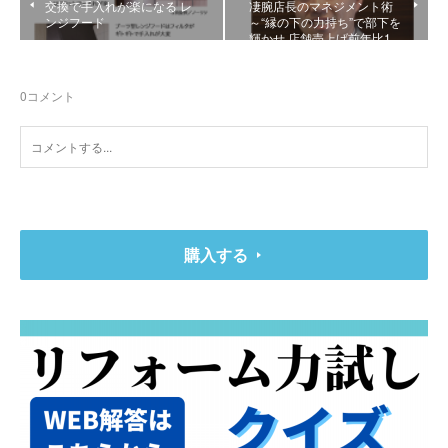
交換で手入れが楽になる レ
凄腕店長のマネジメント術
ンジフード
～“縁の下の力持ち”で部下を
輝かせ 店舗売上げ前年比1…
0
コメント
購入する