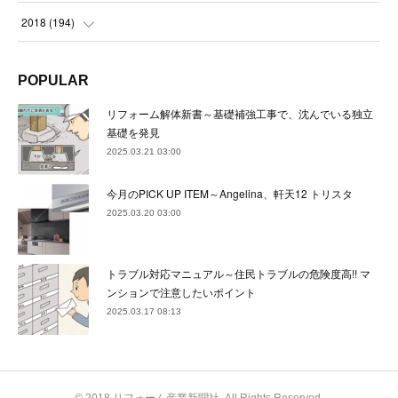
(
24
)
(
24
)
(
23
)
(
22
)
(
22
)
(
23
)
2018
(
194
)
(
21
)
(
22
)
(
24
)
(
23
)
(
23
)
(
21
)
(
19
)
POPULAR
(
24
)
(
23
)
(
22
)
(
23
)
(
23
)
(
26
)
(
18
)
リフォーム解体新書～基礎補強工事で、沈んでいる独立
(
22
)
(
24
)
(
23
)
(
23
)
(
22
)
基礎を発見
(
22
)
(
17
)
2025.03.21 03:00
(
22
)
(
21
)
(
23
)
(
23
)
(
24
)
(
21
)
(
32
)
今月のPICK UP ITEM～Angelina、軒天12 トリスタ
(
22
)
(
24
)
(
22
)
(
22
)
(
24
)
(
27
)
(
36
)
2025.03.20 03:00
(
25
)
(
21
)
(
24
)
(
23
)
(
23
)
(
22
)
(
30
)
トラブル対応マニュアル～住民トラブルの危険度高!! マ
(
23
)
(
21
)
(
24
)
(
21
)
(
33
)
(
34
)
ンションで注意したいポイント
(
20
)
2025.03.17 08:13
(
21
)
(
22
)
(
28
)
(
8
)
(
22
)
(
21
)
(
31
)
(
24
)
(
27
)