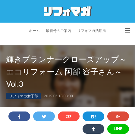
ホーム
最新号のご案内
リフォマガ活用法
お問い合わせ
よくあるご質問
特定商取引法に基づく表記
輝きプランナークローズアップ～
プライバシーポリシー
利用規約
会社概要
エコリフォーム 阿部 容子さん～
Vol.3
リフォマガ女子部
2019.06.18 03:00