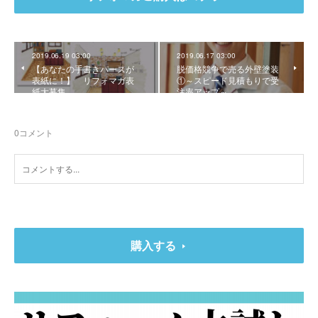
2019.06.19 03:00
2019.06.17 03:00
【あなたの手書きパースが
脱価格競争で売る外壁塗装
表紙に！】 リフォマガ表
①～スピード見積もりで受
紙大募集
注率アップ～
0
コメント
購入する