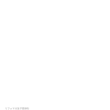
リフォマガ女子部
(
85
)