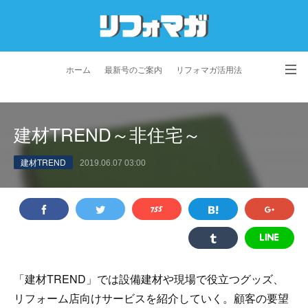
ホーム
最新号のご案内
リフォマガ活用法
お問い合わせ
よくあるご質問
特定商取引法に基づく表記
建材TREND～非住宅～
プライバシーポリシー
利用規約
会社概要
建材TREND
2019.06.07 03:00
「建材TREND」では設備建材や現場で役立つグッズ、
リフォーム店向けサービスを紹介していく。顧客の要望