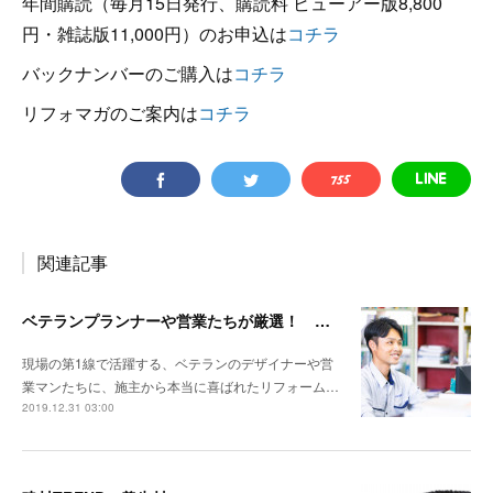
年間購読（毎月15日発行、購読料 ビューアー版8,800
円・雑誌版11,000円）のお申込は
コチラ
バックナンバーのご購入は
コチラ
リフォマガのご案内は
コチラ
関連記事
ベテランプランナーや営業たちが厳選！ 施主が喜ぶ設備・建材バイブル その10
現場の第1線で活躍する、ベテランのデザイナーや営
業マンたちに、施主から本当に喜ばれたリフォーム…
2019.12.31 03:00