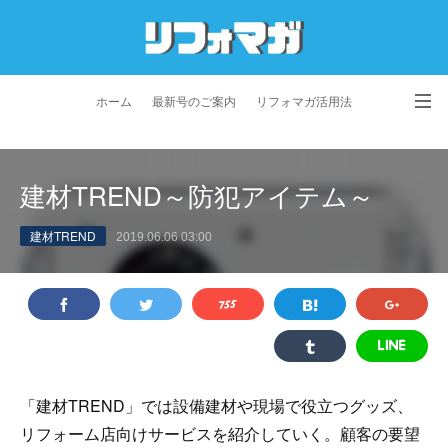
ホーム
最新号のご案内
リフォマガ活用法
お問い合わせ
よくあるご質問
特定商取引法に基づく表記
建材TREND～防犯アイテム～
プライバシーポリシー
利用規約
会社概要
建材TREND
2019.06.06 03:00
「建材TREND」では設備建材や現場で役立つグッズ、
リフォーム店向けサービスを紹介していく。顧客の要望