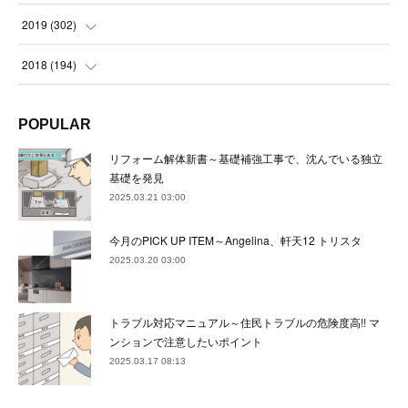
(
23
)
(
21
)
(
22
)
(
23
)
(
24
)
2019
(
302
)
(
24
)
(
24
)
(
23
)
(
22
)
(
22
)
(
23
)
2018
(
194
)
(
21
)
(
22
)
(
24
)
(
23
)
(
23
)
(
21
)
(
19
)
POPULAR
(
24
)
(
23
)
(
22
)
(
23
)
(
23
)
(
26
)
(
18
)
リフォーム解体新書～基礎補強工事で、沈んでいる独立
(
22
)
(
24
)
(
23
)
(
23
)
(
22
)
基礎を発見
(
22
)
(
17
)
2025.03.21 03:00
(
22
)
(
21
)
(
23
)
(
23
)
(
24
)
(
21
)
(
32
)
今月のPICK UP ITEM～Angelina、軒天12 トリスタ
(
22
)
(
24
)
(
22
)
(
22
)
(
24
)
(
27
)
(
36
)
2025.03.20 03:00
(
25
)
(
21
)
(
24
)
(
23
)
(
23
)
(
22
)
(
30
)
トラブル対応マニュアル～住民トラブルの危険度高!! マ
(
23
)
(
21
)
(
24
)
(
21
)
(
33
)
(
34
)
ンションで注意したいポイント
(
20
)
2025.03.17 08:13
(
21
)
(
22
)
(
28
)
(
8
)
(
22
)
(
21
)
(
31
)