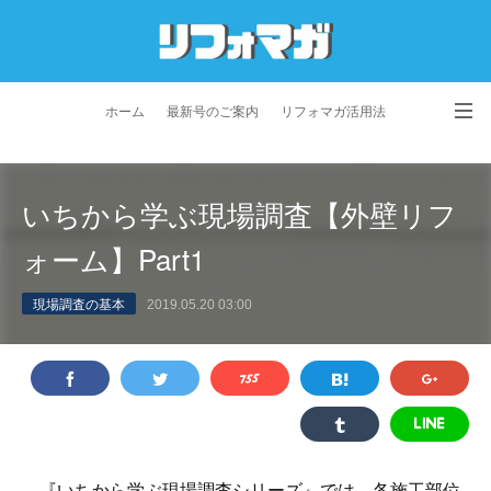
ホーム
最新号のご案内
リフォマガ活用法
お問い合わせ
よくあるご質問
特定商取引法に基づく表記
いちから学ぶ現場調査【外壁リフ
プライバシーポリシー
利用規約
会社概要
ォーム】Part1
現場調査の基本
2019.05.20 03:00
『いちから学ぶ現場調査シリーズ』では、各施工部位