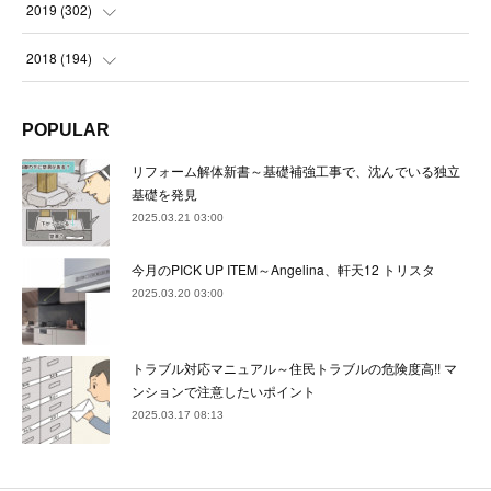
(
21
)
(
22
)
(
23
)
(
24
)
2019
(
302
)
(
24
)
(
24
)
(
23
)
(
22
)
(
22
)
(
23
)
2018
(
194
)
(
21
)
(
22
)
(
24
)
(
23
)
(
23
)
(
21
)
(
19
)
POPULAR
(
24
)
(
23
)
(
22
)
(
23
)
(
23
)
(
26
)
(
18
)
リフォーム解体新書～基礎補強工事で、沈んでいる独立
(
22
)
(
24
)
(
23
)
(
23
)
(
22
)
基礎を発見
(
22
)
(
17
)
2025.03.21 03:00
(
22
)
(
21
)
(
23
)
(
23
)
(
24
)
(
21
)
(
32
)
今月のPICK UP ITEM～Angelina、軒天12 トリスタ
(
22
)
(
24
)
(
22
)
(
22
)
(
24
)
(
27
)
(
36
)
2025.03.20 03:00
(
25
)
(
21
)
(
24
)
(
23
)
(
23
)
(
22
)
(
30
)
トラブル対応マニュアル～住民トラブルの危険度高!! マ
(
23
)
(
21
)
(
24
)
(
21
)
(
33
)
(
34
)
ンションで注意したいポイント
(
20
)
2025.03.17 08:13
(
21
)
(
22
)
(
28
)
(
8
)
(
22
)
(
21
)
(
31
)