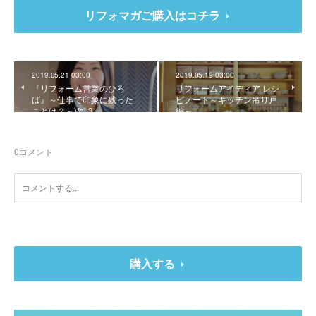
リフォマガご購入はコチラ
2019.05.21 03:00
2019.05.19 03:00
『リフォーム営業のひろ
リフォームアイディア レシ
ば』～仕事で印象に残った
ピノート～キッチン吊り戸
ことは？～Vol.3
編～
0
コメント
購入する