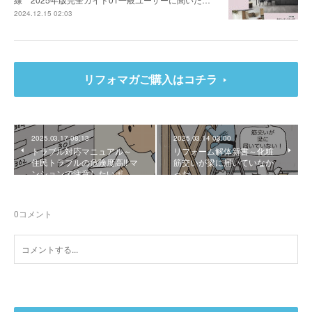
2024.12.15 02:03
リフォマガご購入はコチラ
2025.03.17 08:13
2025.03.14 03:00
トラブル対応マニュアル～
リフォーム解体新書～化粧
住民トラブルの危険度高!! マ
筋交いが梁に届いていなか
ンションで注意したいポ…
った
0
コメント