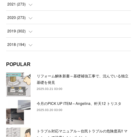
(
23
)
(
23
)
(
23
)
2021
(
273
)
(
22
)
(
23
)
(
23
)
(
24
)
2020
(
273
)
(
23
)
(
21
)
(
22
)
(
23
)
(
24
)
2019
(
302
)
(
24
)
(
24
)
(
23
)
(
22
)
(
22
)
(
23
)
2018
(
194
)
(
21
)
(
22
)
(
24
)
(
23
)
(
23
)
(
21
)
(
19
)
POPULAR
(
24
)
(
23
)
(
22
)
(
23
)
(
23
)
(
26
)
(
18
)
リフォーム解体新書～基礎補強工事で、沈んでいる独立
(
22
)
(
24
)
(
23
)
(
23
)
(
22
)
基礎を発見
(
22
)
(
17
)
2025.03.21 03:00
(
22
)
(
21
)
(
23
)
(
23
)
(
24
)
(
21
)
(
32
)
今月のPICK UP ITEM～Angelina、軒天12 トリスタ
(
22
)
(
24
)
(
22
)
(
22
)
(
24
)
(
27
)
(
36
)
2025.03.20 03:00
(
25
)
(
21
)
(
24
)
(
23
)
(
23
)
(
22
)
(
30
)
トラブル対応マニュアル～住民トラブルの危険度高!! マ
(
23
)
(
21
)
(
24
)
(
21
)
(
33
)
(
34
)