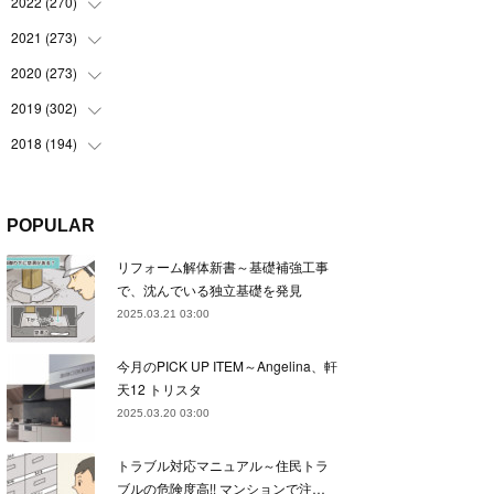
(
22
)
2022
(
270
(
22
)
)
(
23
)
(
23
)
2021
(
273
(
23
)
)
(
22
)
(
23
)
(
23
)
2020
(
273
(
24
)
)
(
23
)
(
21
)
(
22
)
(
23
)
2019
(
302
(
24
)
)
(
24
)
(
24
)
(
23
)
(
22
)
(
22
)
2018
(
194
(
23
)
)
(
21
)
(
22
)
(
24
)
(
23
)
(
23
)
(
21
)
(
19
)
(
24
)
(
23
)
(
22
)
(
23
)
(
23
)
(
26
)
(
18
)
POPULAR
(
22
)
(
24
)
(
23
)
(
23
)
(
22
)
(
22
)
(
17
)
リフォーム解体新書～基礎補強工事
(
22
)
(
21
)
(
23
)
(
23
)
(
24
)
(
21
)
(
32
)
で、沈んでいる独立基礎を発見
(
22
)
(
24
)
(
22
)
(
22
)
(
24
)
(
27
)
(
36
)
2025.03.21 03:00
(
25
)
(
21
)
(
24
)
(
23
)
(
23
)
(
22
)
(
30
)
今月のPICK UP ITEM～Angelina、軒
(
23
)
(
21
)
(
24
)
(
21
)
(
33
)
(
34
)
天12 トリスタ
(
20
)
(
21
)
(
22
)
(
28
)
2025.03.20 03:00
(
8
)
(
22
)
(
21
)
(
31
)
トラブル対応マニュアル～住民トラ
(
24
)
(
27
)
ブルの危険度高!! マンションで注…