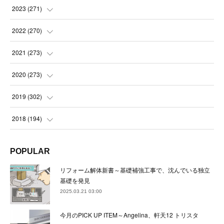
(
21
)
(
21
)
2023
(
271
)
(
21
)
(
22
)
(
22
)
2022
(
270
)
(
23
)
(
23
)
(
23
)
2021
(
273
)
(
22
)
(
23
)
(
23
)
(
24
)
2020
(
273
)
(
23
)
(
21
)
(
22
)
(
23
)
(
24
)
2019
(
302
)
(
24
)
(
24
)
(
23
)
(
22
)
(
22
)
(
23
)
2018
(
194
)
(
21
)
(
22
)
(
24
)
(
23
)
(
23
)
(
21
)
(
19
)
POPULAR
(
24
)
(
23
)
(
22
)
(
23
)
(
23
)
(
26
)
(
18
)
リフォーム解体新書～基礎補強工事で、沈んでいる独立
(
22
)
(
24
)
(
23
)
(
23
)
(
22
)
基礎を発見
(
22
)
(
17
)
2025.03.21 03:00
(
22
)
(
21
)
(
23
)
(
23
)
(
24
)
(
21
)
(
32
)
今月のPICK UP ITEM～Angelina、軒天12 トリスタ
(
22
)
(
24
)
(
22
)
(
22
)
(
24
)
(
27
)
(
36
)