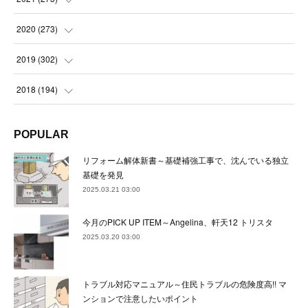
(
22
)
(
23
)
(
23
)
(
24
)
2020
(
273
)
(
23
)
(
21
)
(
22
)
(
23
)
(
24
)
2019
(
302
)
(
24
)
(
24
)
(
23
)
(
22
)
(
22
)
(
23
)
2018
(
194
)
(
21
)
(
22
)
(
24
)
(
23
)
(
23
)
(
21
)
(
19
)
POPULAR
(
24
)
(
23
)
(
22
)
(
23
)
(
23
)
(
26
)
(
18
)
リフォーム解体新書～基礎補強工事で、沈んでいる独立
(
22
)
(
24
)
(
23
)
(
23
)
(
22
)
基礎を発見
(
22
)
(
17
)
2025.03.21 03:00
(
22
)
(
21
)
(
23
)
(
23
)
(
24
)
(
21
)
(
32
)
今月のPICK UP ITEM～Angelina、軒天12 トリスタ
(
22
)
(
24
)
(
22
)
(
22
)
(
24
)
(
27
)
(
36
)
2025.03.20 03:00
(
25
)
(
21
)
(
24
)
(
23
)
(
23
)
(
22
)
(
30
)
トラブル対応マニュアル～住民トラブルの危険度高!! マ
(
23
)
(
21
)
(
24
)
(
21
)
(
33
)
(
34
)
ンションで注意したいポイント