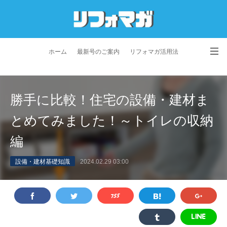
ホーム
最新号のご案内
リフォマガ活用法
お問い合わせ
よくあるご質問
特定商取引法に基づく表記
勝手に比較！住宅の設備・建材ま
プライバシーポリシー
利用規約
会社概要
とめてみました！～トイレの収納
編
設備・建材基礎知識
2024.02.29 03:00