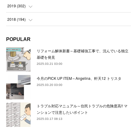
(
23
)
(
21
)
(
22
)
(
23
)
(
24
)
2019
(
302
)
(
24
)
(
24
)
(
23
)
(
22
)
(
22
)
(
23
)
2018
(
194
)
(
21
)
(
22
)
(
24
)
(
23
)
(
23
)
(
21
)
(
19
)
POPULAR
(
24
)
(
23
)
(
22
)
(
23
)
(
23
)
(
26
)
(
18
)
リフォーム解体新書～基礎補強工事で、沈んでいる独立
(
22
)
(
24
)
(
23
)
(
23
)
(
22
)
基礎を発見
(
22
)
(
17
)
2025.03.21 03:00
(
22
)
(
21
)
(
23
)
(
23
)
(
24
)
(
21
)
(
32
)
今月のPICK UP ITEM～Angelina、軒天12 トリスタ
(
22
)
(
24
)
(
22
)
(
22
)
(
24
)
(
27
)
(
36
)
2025.03.20 03:00
(
25
)
(
21
)
(
24
)
(
23
)
(
23
)
(
22
)
(
30
)
トラブル対応マニュアル～住民トラブルの危険度高!! マ
(
23
)
(
21
)
(
24
)
(
21
)
(
33
)
(
34
)
ンションで注意したいポイント
(
20
)
2025.03.17 08:13
(
21
)
(
22
)
(
28
)
(
8
)
(
22
)
(
21
)
(
31
)