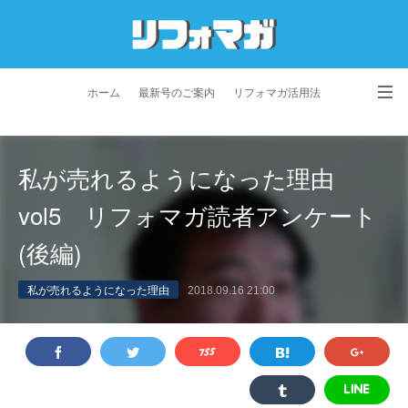
ホーム
最新号のご案内
リフォマガ活用法
お問い合わせ
よくあるご質問
特定商取引法に基づく表記
私が売れるようになった理由
プライバシーポリシー
利用規約
会社概要
vol5 リフォマガ読者アンケート
(後編)
私が売れるようになった理由
2018.09.16 21:00