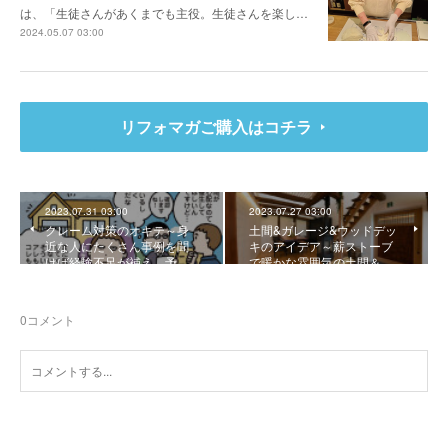
は、「生徒さんがあくまでも主役。生徒さんを楽し…
2024.05.07 03:00
リフォマガご購入はコチラ
2023.07.31 03:00
2023.07.27 03:00
クレーム対策のオキテ～身
土間&ガレージ&ウッドデッ
近な人にたくさん事例を聞
キのアイデア～薪ストーブ
けば経験不足が補え、予…
で暖かな雰囲気の土間＆…
0
コメント