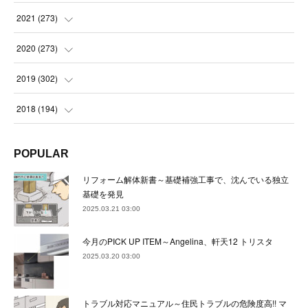
(
23
)
(
23
)
(
23
)
2021
(
273
)
(
22
)
(
23
)
(
23
)
(
24
)
2020
(
273
)
(
23
)
(
21
)
(
22
)
(
23
)
(
24
)
2019
(
302
)
(
24
)
(
24
)
(
23
)
(
22
)
(
22
)
(
23
)
2018
(
194
)
(
21
)
(
22
)
(
24
)
(
23
)
(
23
)
(
21
)
(
19
)
POPULAR
(
24
)
(
23
)
(
22
)
(
23
)
(
23
)
(
26
)
(
18
)
リフォーム解体新書～基礎補強工事で、沈んでいる独立
(
22
)
(
24
)
(
23
)
(
23
)
(
22
)
基礎を発見
(
22
)
(
17
)
2025.03.21 03:00
(
22
)
(
21
)
(
23
)
(
23
)
(
24
)
(
21
)
(
32
)
今月のPICK UP ITEM～Angelina、軒天12 トリスタ
(
22
)
(
24
)
(
22
)
(
22
)
(
24
)
(
27
)
(
36
)
2025.03.20 03:00
(
25
)
(
21
)
(
24
)
(
23
)
(
23
)
(
22
)
(
30
)
トラブル対応マニュアル～住民トラブルの危険度高!! マ
(
23
)
(
21
)
(
24
)