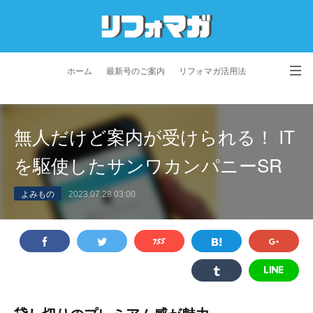
ホーム
最新号のご案内
リフォマガ活用法
お問い合わせ
よくあるご質問
特定商取引法に基づく表記
無人だけど案内が受けられる！ IT
プライバシーポリシー
利用規約
会社概要
を駆使したサンワカンパニーSR
よみもの
2023.07.28 03:00