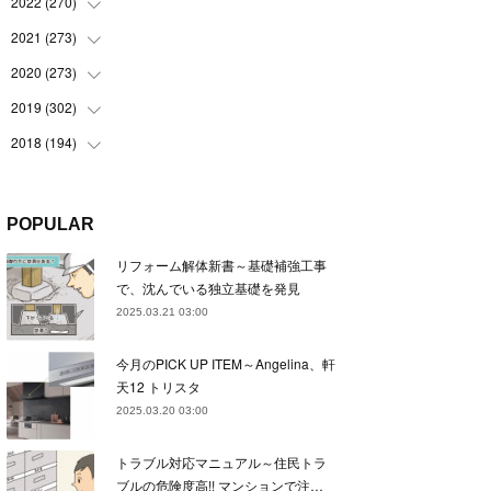
(
22
)
2022
(
270
(
22
)
)
(
23
)
(
23
)
2021
(
273
(
23
)
)
(
22
)
(
23
)
(
23
)
2020
(
273
(
24
)
)
(
23
)
(
21
)
(
22
)
(
23
)
2019
(
302
(
24
)
)
(
24
)
(
24
)
(
23
)
(
22
)
(
22
)
2018
(
194
(
23
)
)
(
21
)
(
22
)
(
24
)
(
23
)
(
23
)
(
21
)
(
19
)
(
24
)
(
23
)
(
22
)
(
23
)
(
23
)
(
26
)
(
18
)
POPULAR
(
22
)
(
24
)
(
23
)
(
23
)
(
22
)
(
22
)
(
17
)
リフォーム解体新書～基礎補強工事
(
22
)
(
21
)
(
23
)
(
23
)
(
24
)
(
21
)
(
32
)
で、沈んでいる独立基礎を発見
(
22
)
(
24
)
(
22
)
(
22
)
(
24
)
(
27
)
(
36
)
2025.03.21 03:00
(
25
)
(
21
)
(
24
)
(
23
)
(
23
)
(
22
)
(
30
)
今月のPICK UP ITEM～Angelina、軒
(
23
)
(
21
)
(
24
)
(
21
)
(
33
)
(
34
)
天12 トリスタ
(
20
)
(
21
)
(
22
)
(
28
)
2025.03.20 03:00
(
8
)
(
22
)
(
21
)
(
31
)
トラブル対応マニュアル～住民トラ
(
24
)
(
27
)
ブルの危険度高!! マンションで注…