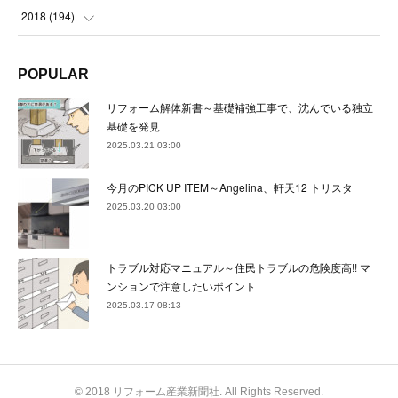
(
24
)
(
24
)
(
23
)
(
22
)
(
22
)
(
23
)
2018
(
194
)
(
21
)
(
22
)
(
24
)
(
23
)
(
23
)
(
21
)
(
19
)
POPULAR
(
24
)
(
23
)
(
22
)
(
23
)
(
23
)
(
26
)
(
18
)
リフォーム解体新書～基礎補強工事で、沈んでいる独立
(
22
)
(
24
)
(
23
)
(
23
)
(
22
)
基礎を発見
(
22
)
(
17
)
2025.03.21 03:00
(
22
)
(
21
)
(
23
)
(
23
)
(
24
)
(
21
)
(
32
)
今月のPICK UP ITEM～Angelina、軒天12 トリスタ
(
22
)
(
24
)
(
22
)
(
22
)
(
24
)
(
27
)
(
36
)
2025.03.20 03:00
(
25
)
(
21
)
(
24
)
(
23
)
(
23
)
(
22
)
(
30
)
トラブル対応マニュアル～住民トラブルの危険度高!! マ
(
23
)
(
21
)
(
24
)
(
21
)
(
33
)
(
34
)
ンションで注意したいポイント
(
20
)
2025.03.17 08:13
(
21
)
(
22
)
(
28
)
(
8
)
(
22
)
(
21
)
(
31
)
(
24
)
(
27
)
© 2018 リフォーム産業新聞社. All Rights Reserved.