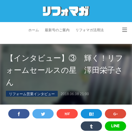
ホーム
最新号のご案内
リフォマガ活用法
お問い合わせ
よくあるご質問
特定商取引法に基づく表記
【インタビュー】③ 輝く！リフ
プライバシーポリシー
利用規約
会社概要
ォームセールスの星 澤田栄子さ
ん
リフォーム営業インタビュー
2018.06.08 21:00