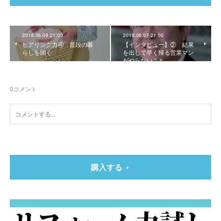
2018.06.09 21:00
2018.06.07 21:00
ヒアリング力④ 普段の暮
【インタビュー】② 結果
らしを聞く
を出して早く帰る営業マン
がやらないこと
0
コメント
購入する