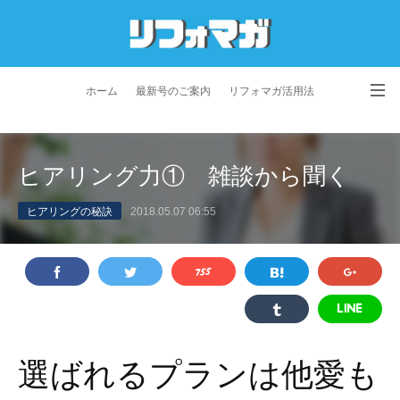
ホーム
最新号のご案内
リフォマガ活用法
お問い合わせ
よくあるご質問
特定商取引法に基づく表記
ヒアリング力① 雑談から聞く
プライバシーポリシー
利用規約
会社概要
ヒアリングの秘訣
2018.05.07 06:55
選ばれるプランは他愛も