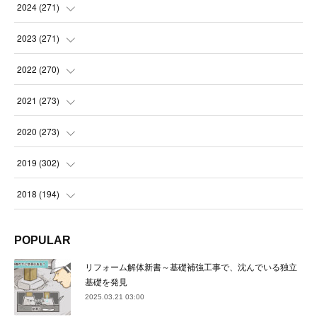
(
14
)
2024
(
271
)
(
21
)
(
21
)
2023
(
271
)
(
21
)
(
22
)
(
22
)
2022
(
270
)
(
23
)
(
23
)
(
23
)
2021
(
273
)
(
22
)
(
23
)
(
23
)
(
24
)
2020
(
273
)
(
23
)
(
21
)
(
22
)
(
23
)
(
24
)
2019
(
302
)
(
24
)
(
24
)
(
23
)
(
22
)
(
22
)
(
23
)
2018
(
194
)
(
21
)
(
22
)
(
24
)
(
23
)
(
23
)
(
21
)
(
19
)
POPULAR
(
24
)
(
23
)
(
22
)
(
23
)
(
23
)
(
26
)
(
18
)
リフォーム解体新書～基礎補強工事で、沈んでいる独立
(
22
)
(
24
)
(
23
)
(
23
)
(
22
)
基礎を発見
(
22
)
(
17
)
2025.03.21 03:00
(
22
)
(
21
)
(
23
)
(
23
)
(
24
)
(
21
)
(
32
)