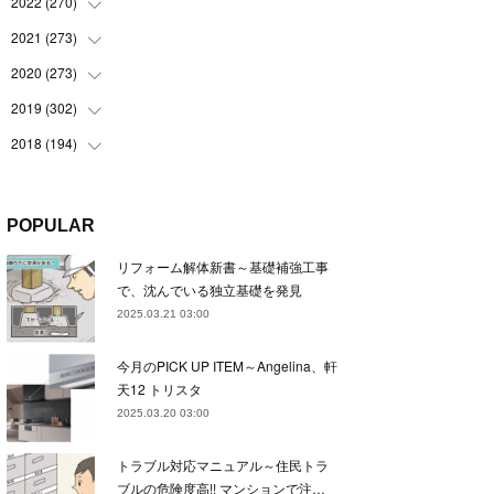
(
22
)
2022
(
270
(
22
)
)
(
23
)
(
23
)
2021
(
273
(
23
)
)
(
22
)
(
23
)
(
23
)
2020
(
273
(
24
)
)
(
23
)
(
21
)
(
22
)
(
23
)
2019
(
302
(
24
)
)
(
24
)
(
24
)
(
23
)
(
22
)
(
22
)
2018
(
194
(
23
)
)
(
21
)
(
22
)
(
24
)
(
23
)
(
23
)
(
21
)
(
19
)
(
24
)
(
23
)
(
22
)
(
23
)
(
23
)
(
26
)
(
18
)
POPULAR
(
22
)
(
24
)
(
23
)
(
23
)
(
22
)
(
22
)
(
17
)
リフォーム解体新書～基礎補強工事
(
22
)
(
21
)
(
23
)
(
23
)
(
24
)
(
21
)
(
32
)
で、沈んでいる独立基礎を発見
(
22
)
(
24
)
(
22
)
(
22
)
(
24
)
(
27
)
(
36
)
2025.03.21 03:00
(
25
)
(
21
)
(
24
)
(
23
)
(
23
)
(
22
)
(
30
)
今月のPICK UP ITEM～Angelina、軒
(
23
)
(
21
)
(
24
)
(
21
)
(
33
)
(
34
)
天12 トリスタ
(
20
)
(
21
)
(
22
)
(
28
)
2025.03.20 03:00
(
8
)
(
22
)
(
21
)
(
31
)
トラブル対応マニュアル～住民トラ
(
24
)
(
27
)
ブルの危険度高!! マンションで注…