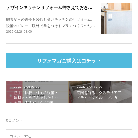
デザインキッチンリフォーム押さえておきたい3か条 《その1》低予算でもできる納まりの工夫
顧客からの需要も関心も高いキッチンのリフォーム。
設備のグレード以外で差をつけるプランつくりのた…
2025.02.26 03:00
リフォマガご購入はコチラ
2022.10.06 03:00
2022.10.04 03:00
勝手に比較！住宅の設備・
玄関を飾るエクステリアア
建材まとめてみました！～
イテム～タイル、レンガ
金属（ガルバリウム鋼板…
0
コメント