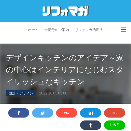
ホーム
最新号のご案内
リフォマガ活用法
お問い合わせ
よくあるご質問
特定商取引法に基づく表記
デザインキッチンのアイデア～家
プライバシーポリシー
利用規約
会社概要
の中心はインテリアになじむスタ
イリッシュなキッチン
設計・デザイン
2022.10.05 03:00