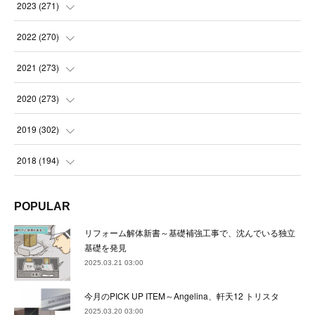
(
21
)
(
21
)
2023
(
271
)
(
21
)
(
22
)
(
22
)
2022
(
270
)
(
23
)
(
23
)
(
23
)
2021
(
273
)
(
22
)
(
23
)
(
23
)
(
24
)
2020
(
273
)
(
23
)
(
21
)
(
22
)
(
23
)
(
24
)
2019
(
302
)
(
24
)
(
24
)
(
23
)
(
22
)
(
22
)
(
23
)
2018
(
194
)
(
21
)
(
22
)
(
24
)
(
23
)
(
23
)
(
21
)
(
19
)
POPULAR
(
24
)
(
23
)
(
22
)
(
23
)
(
23
)
(
26
)
(
18
)
リフォーム解体新書～基礎補強工事で、沈んでいる独立
(
22
)
(
24
)
(
23
)
(
23
)
(
22
)
基礎を発見
(
22
)
(
17
)
2025.03.21 03:00
(
22
)
(
21
)
(
23
)
(
23
)
(
24
)
(
21
)
(
32
)
今月のPICK UP ITEM～Angelina、軒天12 トリスタ
(
22
)
(
24
)
(
22
)
(
22
)
(
24
)
(
27
)
(
36
)
2025.03.20 03:00