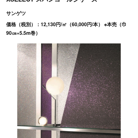
サンゲツ
価格（税別）：12,130円/㎡（60,000円/本） ※本売（巾
90㎝×5.5m巻）