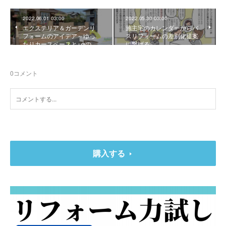
2022.06.01 03:00
2022.05.30 03:00
エクステリア＆ガーデンリ
施主宅のカレンダーからバ
フォームのアイデア～ゆっ
スリフォームの差別化提案
たりカースペースと+αの…
に繋げる
0
コメント
購入する