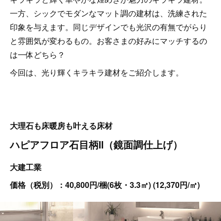
一方、シックでモダンなマット調の建材は、洗練された
印象を与えます。同じデザインでも光沢の有無でがらり
と雰囲気が変わるもの。お客さまの好みにマッチするの
は一体どちら？
今回は、光り輝くキラキラ建材をご紹介します。
大理石も床暖房も叶える床材
ハピアフロア石目柄Ⅱ（鏡面調仕上げ）
大建工業
価格（税別）：40,800円/梱(6枚・3.3㎡) (12,370円/㎡)