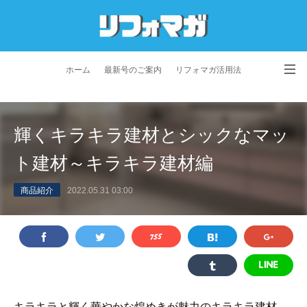
ホーム
最新号のご案内
リフォマガ活用法
お問い合わせ
よくあるご質問
特定商取引法に基づく表記
輝くキラキラ建材とシックなマッ
プライバシーポリシー
利用規約
会社概要
ト建材～キラキラ建材編
商品紹介
2022.05.31 03:00
キラキラと輝く華やかな煌めきが魅力のキラキラ建材。